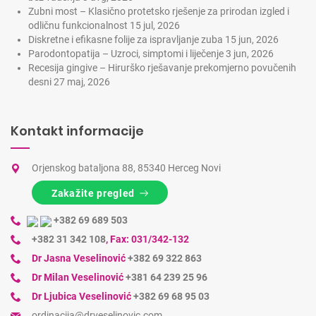
Zubni most – Klasično protetsko rješenje za prirodan izgled i
odličnu funkcionalnost
15 jul, 2026
Diskretne i efikasne folije za ispravljanje zuba
15 jun, 2026
Parodontopatija – Uzroci, simptomi i liječenje
3 jun, 2026
Recesija gingive – Hirurško rješavanje prekomjerno povučenih
desni
27 maj, 2026
Kontakt informacije
Orjenskog bataljona 88, 85340 Herceg Novi
Zakažite pregled
+382 69 689 503
+382 31 342 108
,
Fax: 031/342-132
Dr Jasna Veselinović
+382 69 322 863
Dr Milan Veselinović
+381 64 239 25 96
Dr Ljubica Veselinović
+382 69 68 95 03
ordinacija@drveselinovic.com