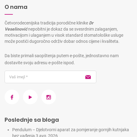
O nama
Četvorodecenijska tradicija porodične klinike
Dr
Veselinović
nepobitni je dokaz da se svesrdnim zalaganjem,
motivacijom i ulaganjem u visok standard stomatološke usluge
može postići dugoročno održiv dobar odnos cijene i kvaliteta.
Da biste primali saopštenja putem e-pošte, jednostavno nam
dostavite svoju adresu e-pošte ispod.
Poslednje sa bloga
Pendulum – Djelotvorni aparat za pomjeranje gornjih kutnjaka
bez vađenja
3 avg, 2026