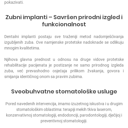
pokazivati.
Zubni implanti – Savršen prirodni izgled i
funkcionalnost
Dentalni implanti postaju sve traženiji metod nadomješćivanja
izgubljenih zuba. Ove namjenske protetske nadoknade se odlikuju
mnogim kvalitetima.
Njihova glavna prednost u odnosu na druge vidove protetske
rehabilitacije pacijenata je postizanje ne samo prirodnog izgleda
zuba, već prevashodno osjećaja prilikom žvakanja, govora i
smijanja identičnog onom sa pravim zubima.
Sveobuhvatne stomatološke usluge
Pored navedenih intervencija, imamo izuzetnog iskustva i u drugim
stomatološkim oblastima: terapiji mekih tkiva laserom,
konzervativnoj stomatologiji, endodonciji, parodontologiji, dječijoj i
preventivnoj stomatologiji.