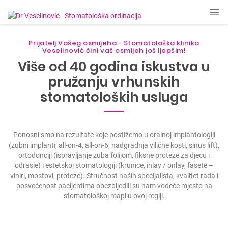
Prijatelj Vašeg osmijeha - Stomatološka klinika
Veselinović čini vaš osmijeh još ljepšim!
Više od 40 godina iskustva u
pružanju vrhunskih
stomatoloških usluga
Ponosni smo na rezultate koje postižemo u oralnoj implantologiji
(zubni implanti, all-on-4, all-on-6, nadgradnja vilične kosti, sinus lift),
ortodonciji (ispravljanje zuba folijom, fiksne proteze za djecu i
odrasle) i estetskoj stomatologiji (krunice, inlay / onlay, fasete –
viniri, mostovi, proteze). Stručnost naših specijalista, kvalitet rada i
posvećenost pacijentima obezbijedili su nam vodeće mjesto na
stomatološkoj mapi u ovoj regiji.