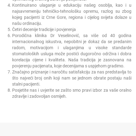
Kontinuirano ulaganje u edukaciju našeg osoblja, kao i u
najsavremeniju tehničko-tehnološku opremu, razlog su zbog
kojeg pacijenti iz Crne Gore, regiona i cijelog svijeta dolaze u
našu ordinaciju.
Četiri decenije tradicije i povjerenja
Porodična klinika Dr Veselinović, sa više od 40 godina
internacionalnog iskustva, nepobitni je dokaz da se predanim
radom, motivacijom i ulaganjima u visoke standarde
stomatoloških usluga može postići dugoročno održiva i dobra
korelacija cijene i kvaliteta. Naša tradicija je zasnovana na
povjerenju pacijenata, koje decenijama s uspjehom gradimo.
Značajno priznanje i naročitu satisfakciju za nas predstavlja to
što najveći broj onih koji nam se jednom obrate postaju naši
stalni pacijenti.
Posjetite nas i uvjerite se zašto smo pravi izbor za vaše oralno
zdravlje i zadovoljan osmijeh.