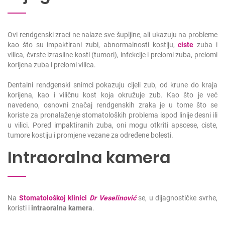
Ovi rendgenski zraci ne nalaze sve šupljine, ali ukazuju na probleme
kao što su impaktirani zubi, abnormalnosti kostiju,
ciste
zuba i
vilica, čvrste izrasline kosti (tumori), infekcije i prelomi zuba, prelomi
korijena zuba i prelomi vilica.
Dentalni rendgenski snimci pokazuju cijeli zub, od krune do kraja
korijena, kao i viličnu kost koja okružuje zub. Kao što je već
navedeno, osnovni značaj rendgenskih zraka je u tome što se
koriste za pronalaženje stomatoloških problema ispod linije desni ili
u vilici. Pored impaktiranih zuba, oni mogu otkriti apscese, ciste,
tumore kostiju i promjene vezane za određene bolesti.
Intraoralna kamera
Na
Stomatološkoj klinici
Dr Veselinović
se, u dijagnostičke svrhe,
koristi i
intraoralna kamera
.