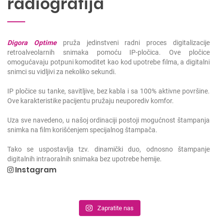
radiografija
Digora Optime
pruža jedinstveni radni proces digitalizacije
retroalveolarnih snimaka pomoću IP-pločica. Ove pločice
omogućavaju potpuni komoditet kao kod upotrebe filma, a digitalni
snimci su vidljivi za nekoliko sekundi.
IP pločice su tanke, savitljive, bez kabla i sa 100% aktivne površine.
Ove karakteristike pacijentu pružaju neuporediv komfor.
Uza sve navedeno, u našoj ordinaciji postoji mogućnost štampanja
snimka na film korišćenjem specijalnog štampača.
Tako se uspostavlja tzv. dinamički duo, odnosno štampanje
digitalnih intraoralnih snimaka bez upotrebe hemije.
Instagram
Zapratite nas