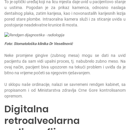
To je optički uređaj koji na licu mjesta daje uvid u pacijentovo stanje
u ustima. Pogodan je za prikaz kamenca, odnosno naslaga
dentalnog plaka, zatim karijesa, kao i novonastalih karijesnih lezija
pored stare plombe. Intraoralna kamera služi i za sticanje uvida u
postojanje neadekvatne krunice ili mosta.
Foto: Stomatološka klinika Dr Veselinović
Neke promjene gingive (zubnog mesa) mogu se dati na uvid
pacijentu da sam vidi upalni proces, tj. nabubrelo zubno meso. Na
ovaj način, pacijent biva upozoren na tekući problem i uviđa da je
bitno na vrijeme početi sa njegovim rješavanjem.
U sklopu naše ordinacije, nalazi se savremeni rendgen kabinet, sa
propisanom i od Ministarstva zdravlja Crne Gore kontrolisanom
opremom.
Digitalna
retroalveolarna