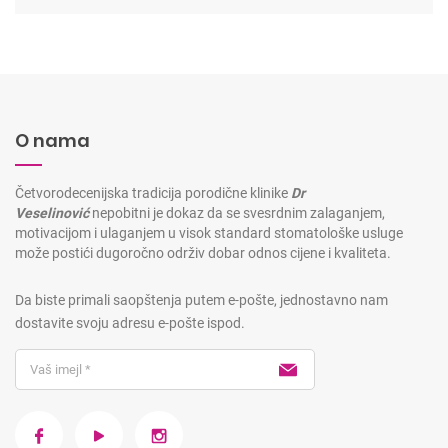
O nama
Četvorodecenijska tradicija porodične klinike
Dr
Veselinović
nepobitni je dokaz da se svesrdnim zalaganjem,
motivacijom i ulaganjem u visok standard stomatološke usluge
može postići dugoročno održiv dobar odnos cijene i kvaliteta.
Da biste primali saopštenja putem e-pošte, jednostavno nam
dostavite svoju adresu e-pošte ispod.