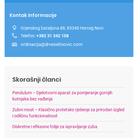
Kontak informacije
Orjenskog bataljona 88, 85340 Herceg Novi
Telefon:
+382 31 342 108
ordinacija@drveselinovic.com
Skorašnji članci
Pendulum – Djelotvorni aparat za pomjeranje gornjih
kutnjaka bez vađenja
Zubni most – Klasično protetsko rješenje za prirodan izgled
i odličnu funkcionalnost
Diskretne i efikasne folije za ispravljanje zuba