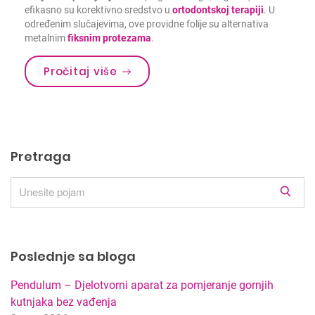
efikasno su korektivno sredstvo u
ortodontskoj terapiji
. U
određenim slučajevima, ove providne folije su alternativa
metalnim
fiksnim protezama
.
Pročitaj više
Pretraga
R
e
z
u
Poslednje sa bloga
l
t
Pendulum – Djelotvorni aparat za pomjeranje gornjih
a
kutnjaka bez vađenja
t