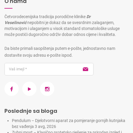
O nama
Četvorodecenijska tradicija porodične klinike
Dr
Veselinović
nepobitni je dokaz da se svesrdnim zalaganjem,
motivacijom i ulaganjem u visok standard stomatološke usluge
može postići dugoročno održiv dobar odnos cijene i kvaliteta.
Da biste primali saopštenja putem e-pošte, jednostavno nam
dostavite svoju adresu e-pošte ispod.
Poslednje sa bloga
Pendulum – Djelotvorni aparat za pomjeranje gornjih kutnjaka
bez vađenja
3 avg, 2026
Zubni most – Klasično protetsko rješenje za prirodan izgled i