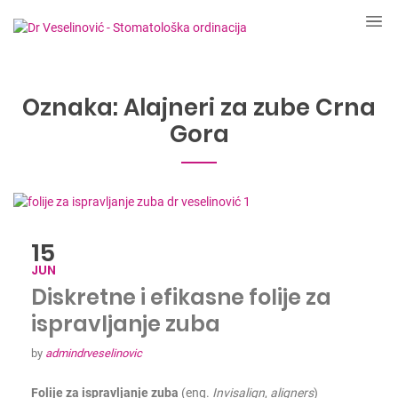
Oznaka:
Alajneri za zube Crna
Gora
15
JUN
Diskretne i efikasne folije za
ispravljanje zuba
by
admindrveselinovic
Folije za ispravljanje zuba
(eng.
I
nvisalign
,
aligners
)