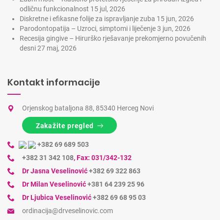
odličnu funkcionalnost
15 jul, 2026
Diskretne i efikasne folije za ispravljanje zuba
15 jun, 2026
Parodontopatija – Uzroci, simptomi i liječenje
3 jun, 2026
Recesija gingive – Hirurško rješavanje prekomjerno povučenih
desni
27 maj, 2026
Kontakt informacije
Orjenskog bataljona 88, 85340 Herceg Novi
Zakažite pregled
+382 69 689 503
+382 31 342 108
,
Fax: 031/342-132
Dr Jasna Veselinović
+382 69 322 863
Dr Milan Veselinović
+381 64 239 25 96
Dr Ljubica Veselinović
+382 69 68 95 03
ordinacija@drveselinovic.com