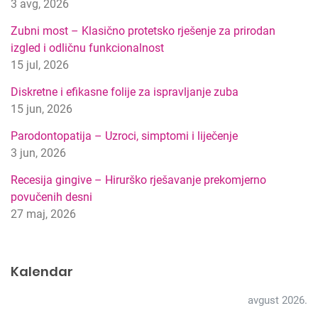
3 avg, 2026
i
p
Zubni most – Klasično protetsko rješenje za prirodan
r
izgled i odličnu funkcionalnost
e
15 jul, 2026
t
r
Diskretne i efikasne folije za ispravljanje zuba
a
15 jun, 2026
g
Parodontopatija – Uzroci, simptomi i liječenje
e
3 jun, 2026
Recesija gingive – Hirurško rješavanje prekomjerno
povučenih desni
27 maj, 2026
Kalendar
avgust 2026.