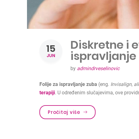
Diskretne i e
15
ispravljanje
JUN
by
admindrveselinovic
Folije za ispravljanje zuba
(eng.
I
nvisalign
,
al
terapiji
. U određenim slučajevima, ove providn
Pročitaj više