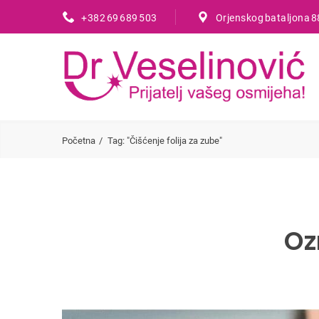
+382 69 689 503
Orjenskog bataljona 8
Početna
Tag: "Čišćenje folija za zube"
Oz