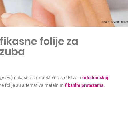
fikasne folije za
 zuba
igners
) efikasno su korektivno sredstvo u
ortodontskoj
e folije su alternativa metalnim
fiksnim protezama
.