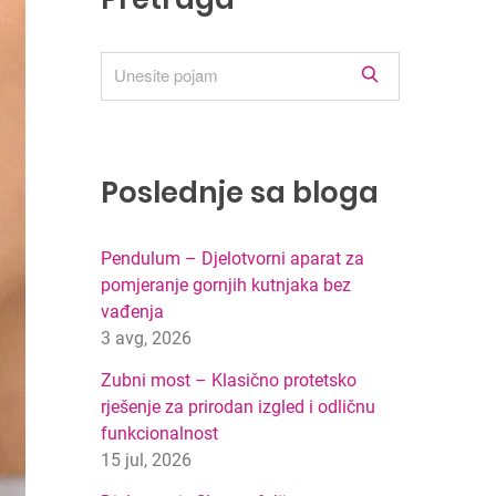
R
e
z
u
l
Poslednje sa bloga
t
a
t
Pendulum – Djelotvorni aparat za
i
pomjeranje gornjih kutnjaka bez
p
vađenja
r
3 avg, 2026
e
Zubni most – Klasično protetsko
t
r
rješenje za prirodan izgled i odličnu
a
funkcionalnost
g
15 jul, 2026
e