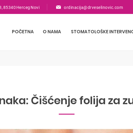
8, 85340 Herceg Novi
ordinacija@drveselinovic.com
POČETNA
O NAMA
STOMATOLOŠKE INTERVENC
naka:
Čišćenje folija za z