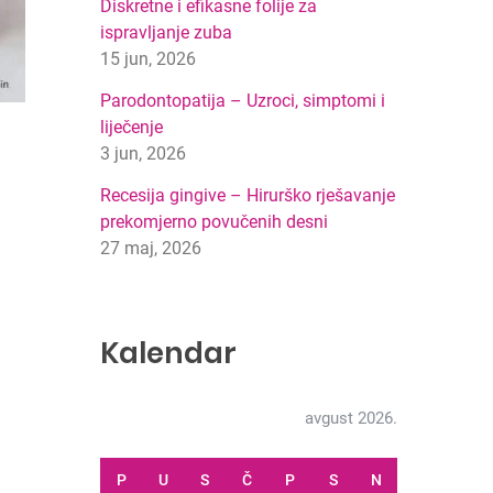
Diskretne i efikasne folije za
ispravljanje zuba
15 jun, 2026
Parodontopatija – Uzroci, simptomi i
liječenje
3 jun, 2026
Recesija gingive – Hirurško rješavanje
prekomjerno povučenih desni
27 maj, 2026
Kalendar
avgust 2026.
P
U
S
Č
P
S
N