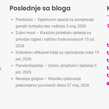
Poslednje sa bloga
Pendulum – Djelotvorni aparat za pomjeranje
gornjih kutnjaka bez vađenja
3 avg, 2026
Zubni most – Klasično protetsko rješenje za
prirodan izgled i odličnu funkcionalnost
15 jul,
2026
Diskretne i efikasne folije za ispravljanje zuba
15
jun, 2026
Parodontopatija – Uzroci, simptomi i liječenje
3
d.
jun, 2026
Recesija gingive – Hirurško rješavanje
prekomjerno povučenih desni
27 maj, 2026