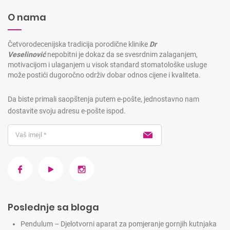
O nama
Četvorodecenijska tradicija porodične klinike
Dr
Veselinović
nepobitni je dokaz da se svesrdnim zalaganjem,
motivacijom i ulaganjem u visok standard stomatološke usluge
može postići dugoročno održiv dobar odnos cijene i kvaliteta.
Da biste primali saopštenja putem e-pošte, jednostavno nam
dostavite svoju adresu e-pošte ispod.
Poslednje sa bloga
Pendulum – Djelotvorni aparat za pomjeranje gornjih kutnjaka