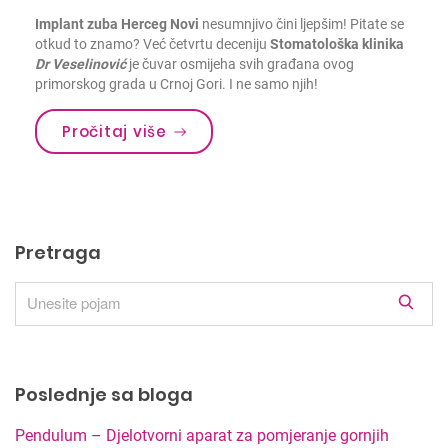
Implant zuba Herceg Novi
nesumnjivo čini ljepšim! Pitate se
otkud to znamo? Već četvrtu deceniju
Stomatološka klinika
Dr Veselinović
je čuvar osmijeha svih građana ovog
primorskog grada u Crnoj Gori. I ne samo njih!
Pročitaj više
Pretraga
R
e
z
u
Poslednje sa bloga
l
t
Pendulum – Djelotvorni aparat za pomjeranje gornjih
a