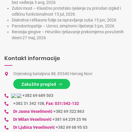
bez vađenja
3 avg, 2026
Zubni most – Klasično protetsko rješenje za prirodan izgled i
odličnu funkcionalnost
15 jul, 2026
Diskretne i efikasne folije za ispravljanje zuba
15 jun, 2026
Parodontopatija – Uzroci, simptomi i liječenje
3 jun, 2026
Recesija gingive – Hirurško rješavanje prekomjerno povučenih
desni
27 maj, 2026
Kontakt informacije
Orjenskog bataljona 88, 85340 Herceg Novi
Zakažite pregled
+382 69 689 503
+382 31 342 108
,
Fax: 031/342-132
Dr Jasna Veselinović
+382 69 322 863
Dr Milan Veselinović
+381 64 239 25 96
Dr Ljubica Veselinović
+382 69 68 95 03