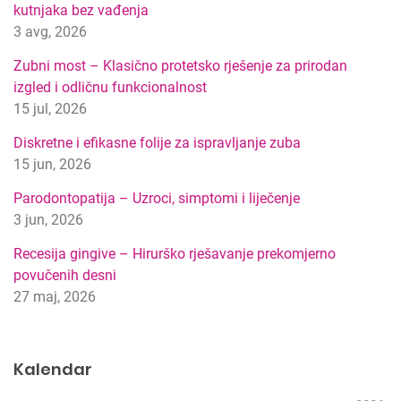
kutnjaka bez vađenja
t
3 avg, 2026
i
p
Zubni most – Klasično protetsko rješenje za prirodan
r
izgled i odličnu funkcionalnost
e
15 jul, 2026
t
r
Diskretne i efikasne folije za ispravljanje zuba
a
15 jun, 2026
g
Parodontopatija – Uzroci, simptomi i liječenje
e
3 jun, 2026
Recesija gingive – Hirurško rješavanje prekomjerno
povučenih desni
27 maj, 2026
Kalendar