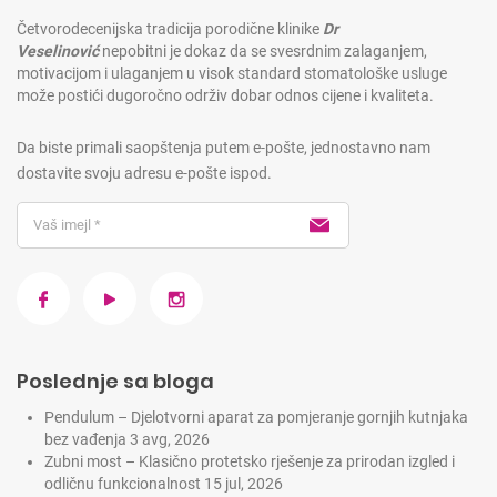
Četvorodecenijska tradicija porodične klinike
Dr
Veselinović
nepobitni je dokaz da se svesrdnim zalaganjem,
motivacijom i ulaganjem u visok standard stomatološke usluge
može postići dugoročno održiv dobar odnos cijene i kvaliteta.
Da biste primali saopštenja putem e-pošte, jednostavno nam
dostavite svoju adresu e-pošte ispod.
Poslednje sa bloga
Pendulum – Djelotvorni aparat za pomjeranje gornjih kutnjaka
bez vađenja
3 avg, 2026
Zubni most – Klasično protetsko rješenje za prirodan izgled i
odličnu funkcionalnost
15 jul, 2026