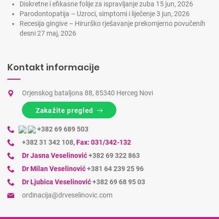
Diskretne i efikasne folije za ispravljanje zuba
15 jun, 2026
Parodontopatija – Uzroci, simptomi i liječenje
3 jun, 2026
Recesija gingive – Hirurško rješavanje prekomjerno povučenih
desni
27 maj, 2026
Kontakt informacije
Orjenskog bataljona 88, 85340 Herceg Novi
Zakažite pregled
+382 69 689 503
+382 31 342 108
,
Fax: 031/342-132
Dr Jasna Veselinović
+382 69 322 863
Dr Milan Veselinović
+381 64 239 25 96
Dr Ljubica Veselinović
+382 69 68 95 03
ordinacija@drveselinovic.com