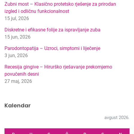
p
Zubni most – Klasično protetsko rješenje za prirodan
r
izgled i odličnu funkcionalnost
e
15 jul, 2026
t
r
Diskretne i efikasne folije za ispravljanje zuba
a
15 jun, 2026
g
Parodontopatija – Uzroci, simptomi i liječenje
e
3 jun, 2026
Recesija gingive – Hirurško rješavanje prekomjerno
povučenih desni
27 maj, 2026
Kalendar
avgust 2026.