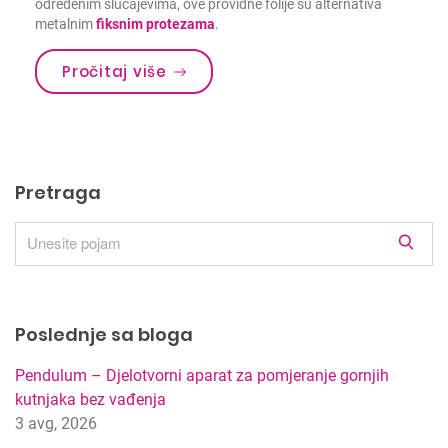
određenim slučajevima, ove providne folije su alternativa
metalnim
fiksnim protezama
.
Pročitaj više
Pretraga
R
e
z
u
Poslednje sa bloga
l
t
Pendulum – Djelotvorni aparat za pomjeranje gornjih
a
kutnjaka bez vađenja
t
3 avg, 2026
i