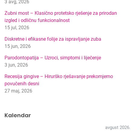
3 avg, 2026
i
p
Zubni most – Klasično protetsko rješenje za prirodan
r
izgled i odličnu funkcionalnost
e
15 jul, 2026
t
r
Diskretne i efikasne folije za ispravljanje zuba
a
15 jun, 2026
g
Parodontopatija – Uzroci, simptomi i liječenje
e
3 jun, 2026
Recesija gingive – Hirurško rješavanje prekomjerno
povučenih desni
27 maj, 2026
Kalendar
avgust 2026.