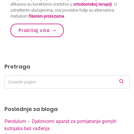
efikasno su korektivno sredstvo u
ortodontskoj terapiji
. U
određenim slučajevima, ove providne folije su alternativa
metalnim
fiksnim protezama
.
Pročitaj više
Pretraga
R
e
z
u
Poslednje sa bloga
l
t
Pendulum – Djelotvorni aparat za pomjeranje gornjih
a
kutnjaka bez vađenja
t