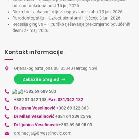
odličnu funkcionalnost
15 jul, 2026
Diskretne i efikasne folije za ispravljanje zuba
15 jun, 2026
Parodontopatija – Uzroci, simptomi i liječenje
3 jun, 2026
Recesija gingive – Hirurško rješavanje prekomjerno povučenih
desni
27 maj, 2026
Kontakt informacije
Orjenskog bataljona 88, 85340 Herceg Novi
Zakažite pregled
+382 69 689 503
+382 31 342 108
,
Fax: 031/342-132
Dr Jasna Veselinović
+382 69 322 863
Dr Milan Veselinović
+381 64 239 25 96
Dr Ljubica Veselinović
+382 69 68 95 03
ordinacija@drveselinovic.com