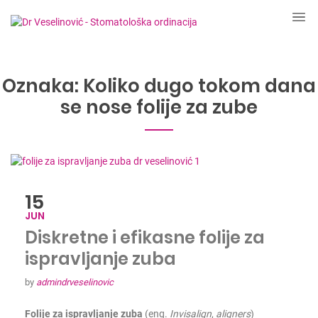
Oznaka:
Koliko dugo tokom dana
se nose folije za zube
15
JUN
Diskretne i efikasne folije za
ispravljanje zuba
by
admindrveselinovic
Folije za ispravljanje zuba
(eng.
I
nvisalign
,
aligners
)