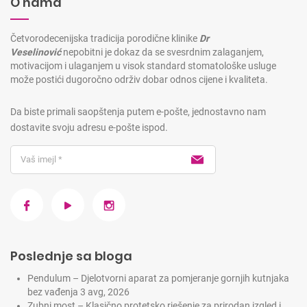
O nama
Četvorodecenijska tradicija porodične klinike
Dr
Veselinović
nepobitni je dokaz da se svesrdnim zalaganjem,
motivacijom i ulaganjem u visok standard stomatološke usluge
može postići dugoročno održiv dobar odnos cijene i kvaliteta.
Da biste primali saopštenja putem e-pošte, jednostavno nam
dostavite svoju adresu e-pošte ispod.
Poslednje sa bloga
Pendulum – Djelotvorni aparat za pomjeranje gornjih kutnjaka
bez vađenja
3 avg, 2026
Zubni most – Klasično protetsko rješenje za prirodan izgled i