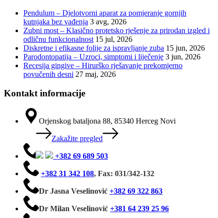
Pendulum – Djelotvorni aparat za pomjeranje gornjih
kutnjaka bez vađenja
3 avg, 2026
Zubni most – Klasično protetsko rješenje za prirodan izgled i
odličnu funkcionalnost
15 jul, 2026
Diskretne i efikasne folije za ispravljanje zuba
15 jun, 2026
Parodontopatija – Uzroci, simptomi i liječenje
3 jun, 2026
Recesija gingive – Hirurško rješavanje prekomjerno
povučenih desni
27 maj, 2026
Kontakt informacije
Orjenskog bataljona 88, 85340 Herceg Novi
Zakažite pregled
+382 69 689 503
+382 31 342 108
,
Fax: 031/342-132
Dr Jasna Veselinović
+382 69 322 863
Dr Milan Veselinović
+381 64 239 25 96