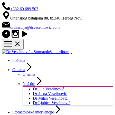
+382 69 689 503
Orjenskog bataljona 88, 85340 Herceg Novi
ordinacija@drveselinovic.com
Početna
O nama
O nama
Naš tim
Dr Ilija Veselinović
Dr Jasna Veselinović
Dr Milan Veselinović
Dr Ljubica Veselinović
Stomatološke intervencije