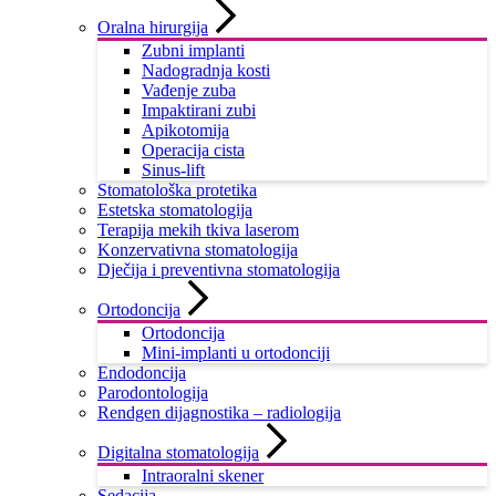
Oralna hirurgija
Zubni implanti
Nadogradnja kosti
Vađenje zuba
Impaktirani zubi
Apikotomija
Operacija cista
Sinus-lift
Stomatološka protetika
Estetska stomatologija
Terapija mekih tkiva laserom
Konzervativna stomatologija
Dječija i preventivna stomatologija
Ortodoncija
Ortodoncija
Mini-implanti u ortodonciji
Endodoncija
Parodontologija
Rendgen dijagnostika – radiologija
Digitalna stomatologija
Intraoralni skener
Sedacija