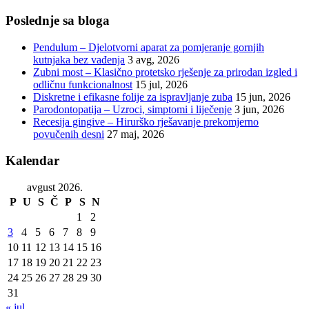
Poslednje sa bloga
Pendulum – Djelotvorni aparat za pomjeranje gornjih
kutnjaka bez vađenja
3 avg, 2026
Zubni most – Klasično protetsko rješenje za prirodan izgled i
odličnu funkcionalnost
15 jul, 2026
Diskretne i efikasne folije za ispravljanje zuba
15 jun, 2026
Parodontopatija – Uzroci, simptomi i liječenje
3 jun, 2026
Recesija gingive – Hirurško rješavanje prekomjerno
povučenih desni
27 maj, 2026
Kalendar
avgust 2026.
P
U
S
Č
P
S
N
1
2
3
4
5
6
7
8
9
10
11
12
13
14
15
16
17
18
19
20
21
22
23
24
25
26
27
28
29
30
31
« jul