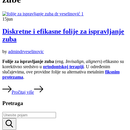
15
jun
Diskretne i efikasne folije za ispravljanje
zuba
by
admindrveselinovic
Folije za ispravljanje zuba
(eng.
I
nvisalign
,
aligners
) efikasno su
korektivno sredstvo u
ortodontskoj terapiji
. U određenim
slučajevima, ove providne folije su alternativa metalnim
fiksnim
protezama
.
Pročitaj više
Pretraga
Rezultati
pretrage