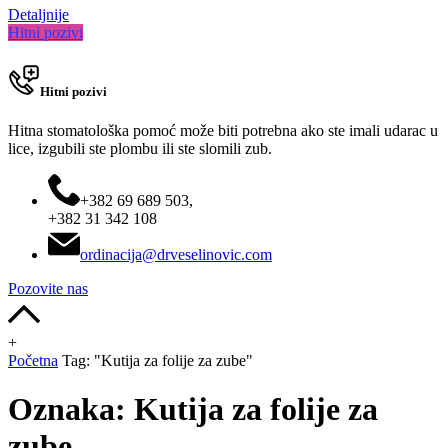
Detaljnije
Hitni pozivi
Hitni pozivi
Hitna stomatološka pomoć može biti potrebna ako ste imali udarac u
lice, izgubili ste plombu ili ste slomili zub.
+382 69 689 503,
+382 31 342 108
ordinacija@drveselinovic.com
Pozovite nas
+
Početna
Tag: "Kutija za folije za zube"
Oznaka:
Kutija za folije za
zube