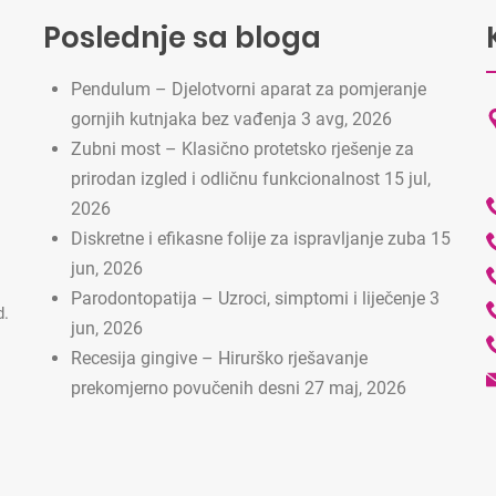
Poslednje sa bloga
Pendulum – Djelotvorni aparat za pomjeranje
gornjih kutnjaka bez vađenja
3 avg, 2026
Zubni most – Klasično protetsko rješenje za
prirodan izgled i odličnu funkcionalnost
15 jul,
2026
Diskretne i efikasne folije za ispravljanje zuba
15
jun, 2026
Parodontopatija – Uzroci, simptomi i liječenje
3
d.
jun, 2026
Recesija gingive – Hirurško rješavanje
prekomjerno povučenih desni
27 maj, 2026