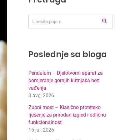
R
e
z
u
l
Poslednje sa bloga
t
a
t
Pendulum – Djelotvorni aparat za
i
pomjeranje gornjih kutnjaka bez
p
vađenja
r
3 avg, 2026
e
Zubni most – Klasično protetsko
t
r
rješenje za prirodan izgled i odličnu
a
funkcionalnost
g
15 jul, 2026
e