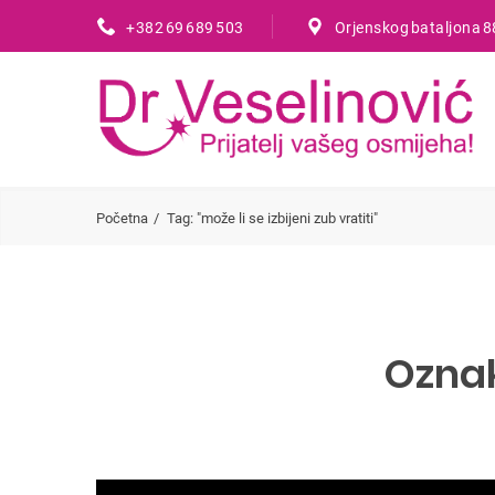
+382 69 689 503
Orjenskog bataljona 8
Početna
Tag: "može li se izbijeni zub vratiti"
Ozna