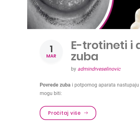
E-trotineti 
1
zuba
MAR
by
admindrveselinovic
Povrede zuba
i potpornog aparata nastupaju z
mogu biti:
Pročitaj više