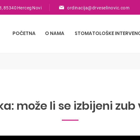
8, 85340 Herceg Novi
ordinacija@drveselinovic.com
POČETNA
O NAMA
STOMATOLOŠKE INTERVENC
ka:
može li se izbijeni zub 