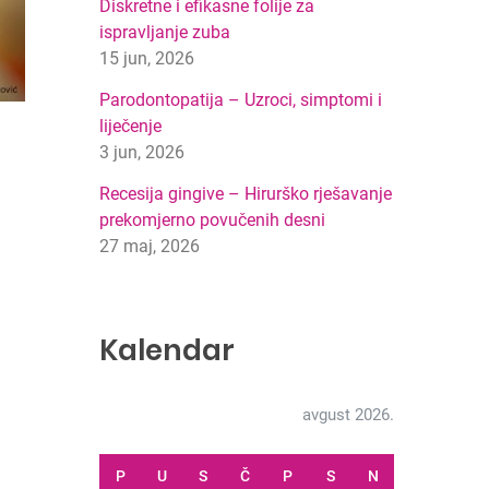
Diskretne i efikasne folije za
ispravljanje zuba
15 jun, 2026
Parodontopatija – Uzroci, simptomi i
liječenje
3 jun, 2026
Recesija gingive – Hirurško rješavanje
prekomjerno povučenih desni
27 maj, 2026
Kalendar
avgust 2026.
P
U
S
Č
P
S
N