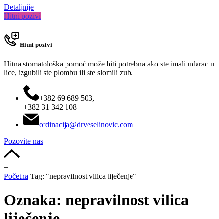
Detaljnije
Hitni pozivi
Hitni pozivi
Hitna stomatološka pomoć može biti potrebna ako ste imali udarac u
lice, izgubili ste plombu ili ste slomili zub.
+382 69 689 503,
+382 31 342 108
ordinacija@drveselinovic.com
Pozovite nas
+
Početna
Tag: "nepravilnost vilica liječenje"
Oznaka:
nepravilnost vilica
liječenje