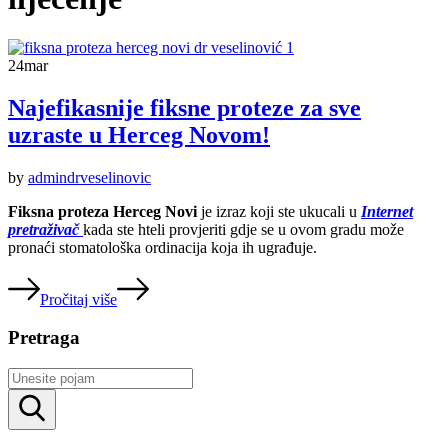
24
mar
Najefikasnije fiksne proteze za sve
uzraste u Herceg Novom!
by
admindrveselinovic
Fiksna proteza Herceg Novi
je izraz koji ste ukucali u
Internet
pretraživač
kada ste hteli provjeriti gdje se u ovom gradu može
pronaći stomatološka ordinacija koja ih ugrađuje.
Pročitaj više
Pretraga
Rezultati
pretrage