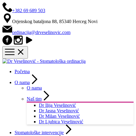
+382 69 689 503
Orjenskog bataljona 88, 85340 Herceg Novi
ordinacija@drveselinovic.com
Početna
O nama
O nama
Naš tim
Dr Ilija Veselinović
Dr Jasna Veselinović
Dr Milan Veselinović
Dr Ljubica Veselinović
Stomatološke intervencije