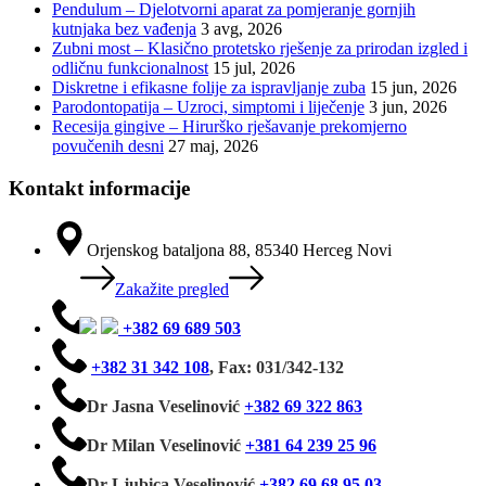
Pendulum – Djelotvorni aparat za pomjeranje gornjih
kutnjaka bez vađenja
3 avg, 2026
Zubni most – Klasično protetsko rješenje za prirodan izgled i
odličnu funkcionalnost
15 jul, 2026
Diskretne i efikasne folije za ispravljanje zuba
15 jun, 2026
Parodontopatija – Uzroci, simptomi i liječenje
3 jun, 2026
Recesija gingive – Hirurško rješavanje prekomjerno
povučenih desni
27 maj, 2026
Kontakt informacije
Orjenskog bataljona 88, 85340 Herceg Novi
Zakažite pregled
+382 69 689 503
+382 31 342 108
,
Fax: 031/342-132
Dr Jasna Veselinović
+382 69 322 863
Dr Milan Veselinović
+381 64 239 25 96
Dr Ljubica Veselinović
+382 69 68 95 03