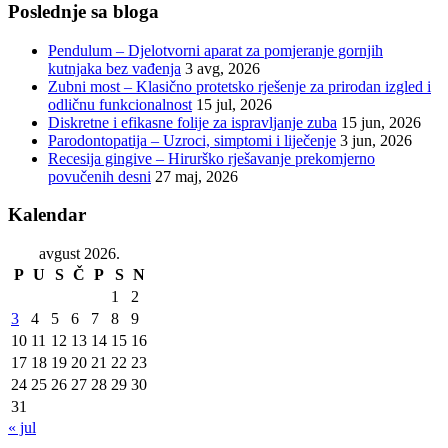
Poslednje sa bloga
Pendulum – Djelotvorni aparat za pomjeranje gornjih
kutnjaka bez vađenja
3 avg, 2026
Zubni most – Klasično protetsko rješenje za prirodan izgled i
odličnu funkcionalnost
15 jul, 2026
Diskretne i efikasne folije za ispravljanje zuba
15 jun, 2026
Parodontopatija – Uzroci, simptomi i liječenje
3 jun, 2026
Recesija gingive – Hirurško rješavanje prekomjerno
povučenih desni
27 maj, 2026
Kalendar
avgust 2026.
P
U
S
Č
P
S
N
1
2
3
4
5
6
7
8
9
10
11
12
13
14
15
16
17
18
19
20
21
22
23
24
25
26
27
28
29
30
31
« jul