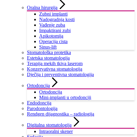
Oralna hirurgija
Zubni implanti
Nadogradnja kosti
Vađenje zuba
Impaktirani zubi
Apikotomija
Operacija cista
Sinus-lift
Stomatološka protetika
Estetska stomatologija
Terapija mekih tkiva laserom
Konzervativna stomatologija
Dječija i preventivna stomatologija
Ortodoncija
Ortodoncija
Mini-implanti u ortodonciji
Endodoncija
Parodontologija
Rendgen dijagnostika – radiologija
Digitalna stomatologija
Intraoralni skener
Sedacija