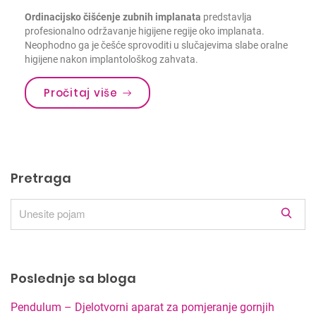
Ordinacijsko čišćenje zubnih implanata
predstavlja
profesionalno održavanje higijene regije oko implanata.
Neophodno ga je češće sprovoditi u slučajevima slabe oralne
higijene nakon implantološkog zahvata.
Pročitaj više
Pretraga
R
e
z
u
Poslednje sa bloga
l
t
Pendulum – Djelotvorni aparat za pomjeranje gornjih
a