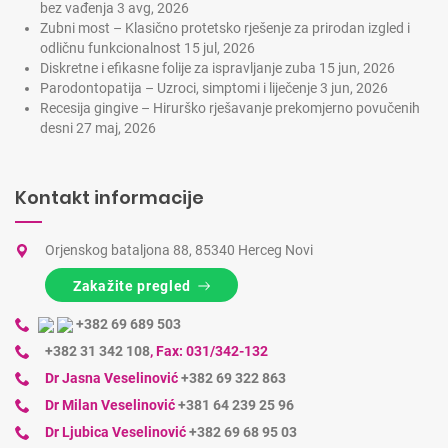
bez vađenja
3 avg, 2026
Zubni most – Klasično protetsko rješenje za prirodan izgled i
odličnu funkcionalnost
15 jul, 2026
Diskretne i efikasne folije za ispravljanje zuba
15 jun, 2026
Parodontopatija – Uzroci, simptomi i liječenje
3 jun, 2026
Recesija gingive – Hirurško rješavanje prekomjerno povučenih
desni
27 maj, 2026
Kontakt informacije
Orjenskog bataljona 88, 85340 Herceg Novi
Zakažite pregled
+382 69 689 503
+382 31 342 108
,
Fax: 031/342-132
Dr Jasna Veselinović
+382 69 322 863
Dr Milan Veselinović
+381 64 239 25 96
Dr Ljubica Veselinović
+382 69 68 95 03