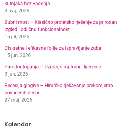
kutnjaka bez vađenja
t
3 avg, 2026
i
p
Zubni most – Klasično protetsko rješenje za prirodan
r
izgled i odličnu funkcionalnost
e
15 jul, 2026
t
r
Diskretne i efikasne folije za ispravljanje zuba
a
15 jun, 2026
g
Parodontopatija – Uzroci, simptomi i liječenje
e
3 jun, 2026
Recesija gingive – Hirurško rješavanje prekomjerno
povučenih desni
27 maj, 2026
Kalendar