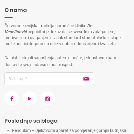
O nama
Četvorodecenijska tradicija porodične klinike
Dr
Veselinović
nepobitni je dokaz da se svesrdnim zalaganjem,
motivacijom i ulaganjem u visok standard stomatološke usluge
može postići dugoročno održiv dobar odnos cijene i kvaliteta.
Da biste primali saopštenja putem e-pošte, jednostavno nam
dostavite svoju adresu e-pošte ispod.
Poslednje sa bloga
Pendulum – Djelotvorni aparat za pomjeranje gornjih kutnjaka