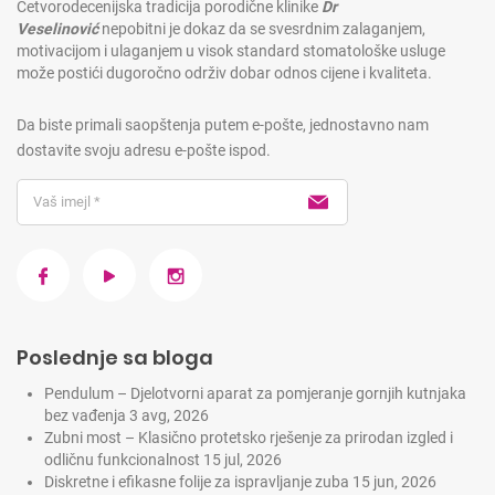
Četvorodecenijska tradicija porodične klinike
Dr
Veselinović
nepobitni je dokaz da se svesrdnim zalaganjem,
motivacijom i ulaganjem u visok standard stomatološke usluge
može postići dugoročno održiv dobar odnos cijene i kvaliteta.
Da biste primali saopštenja putem e-pošte, jednostavno nam
dostavite svoju adresu e-pošte ispod.
Poslednje sa bloga
Pendulum – Djelotvorni aparat za pomjeranje gornjih kutnjaka
bez vađenja
3 avg, 2026
Zubni most – Klasično protetsko rješenje za prirodan izgled i
odličnu funkcionalnost
15 jul, 2026
Diskretne i efikasne folije za ispravljanje zuba
15 jun, 2026