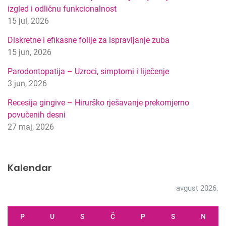
r
izgled i odličnu funkcionalnost
e
15 jul, 2026
t
r
Diskretne i efikasne folije za ispravljanje zuba
a
15 jun, 2026
g
Parodontopatija – Uzroci, simptomi i liječenje
e
3 jun, 2026
Recesija gingive – Hirurško rješavanje prekomjerno
povučenih desni
27 maj, 2026
Kalendar
avgust 2026.
P
U
S
Č
P
S
N