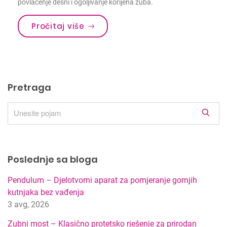
povlačenje desni i ogoljivanje korijena zubâ.
Pročitaj više
Pretraga
R
e
z
u
Poslednje sa bloga
l
t
Pendulum – Djelotvorni aparat za pomjeranje gornjih
a
kutnjaka bez vađenja
t
3 avg, 2026
i
p
Zubni most – Klasično protetsko rješenje za prirodan