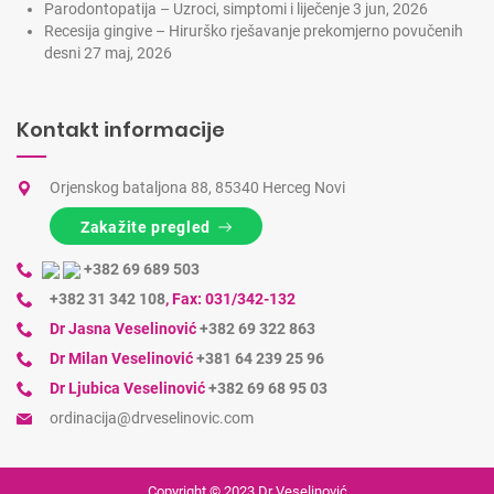
Parodontopatija – Uzroci, simptomi i liječenje
3 jun, 2026
Recesija gingive – Hirurško rješavanje prekomjerno povučenih
desni
27 maj, 2026
Kontakt informacije
Orjenskog bataljona 88, 85340 Herceg Novi
Zakažite pregled
+382 69 689 503
+382 31 342 108
,
Fax: 031/342-132
Dr Jasna Veselinović
+382 69 322 863
Dr Milan Veselinović
+381 64 239 25 96
Dr Ljubica Veselinović
+382 69 68 95 03
ordinacija@drveselinovic.com
Copyright © 2023
Dr Veselinović