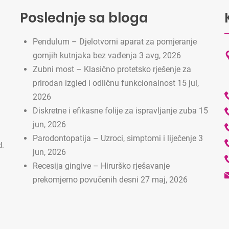
Poslednje sa bloga
Pendulum – Djelotvorni aparat za pomjeranje
gornjih kutnjaka bez vađenja
3 avg, 2026
Zubni most – Klasično protetsko rješenje za
prirodan izgled i odličnu funkcionalnost
15 jul,
2026
Diskretne i efikasne folije za ispravljanje zuba
15
jun, 2026
Parodontopatija – Uzroci, simptomi i liječenje
3
d.
jun, 2026
Recesija gingive – Hirurško rješavanje
prekomjerno povučenih desni
27 maj, 2026