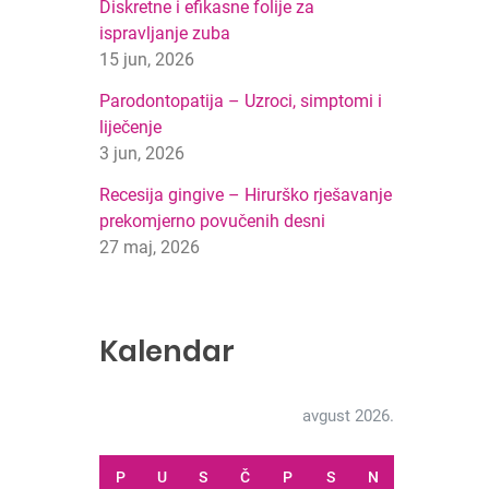
Diskretne i efikasne folije za
ispravljanje zuba
15 jun, 2026
Parodontopatija – Uzroci, simptomi i
liječenje
3 jun, 2026
Recesija gingive – Hirurško rješavanje
prekomjerno povučenih desni
27 maj, 2026
Kalendar
avgust 2026.
P
U
S
Č
P
S
N