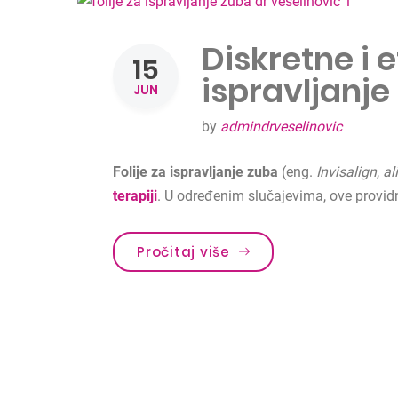
Diskretne i e
15
ispravljanje
JUN
by
admindrveselinovic
Folije za ispravljanje zuba
(eng.
I
nvisalign
,
al
terapiji
. U određenim slučajevima, ove providn
Pročitaj više