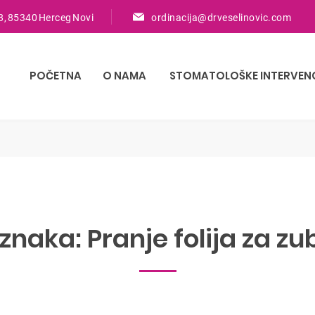
8, 85340 Herceg Novi
ordinacija@drveselinovic.com
POČETNA
O NAMA
STOMATOLOŠKE INTERVEN
znaka:
Pranje folija za zu