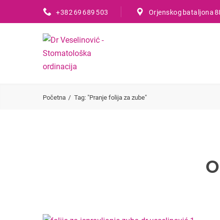
+382 69 689 503
Orjenskog bataljona 8
Početna
Tag: "Pranje folija za zube"
O