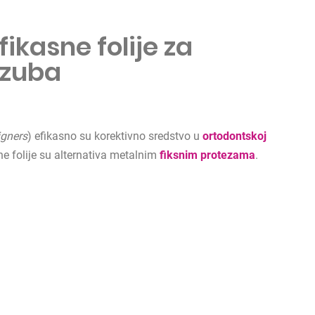
fikasne folije za
 zuba
igners
) efikasno su korektivno sredstvo u
ortodontskoj
e folije su alternativa metalnim
fiksnim protezama
.