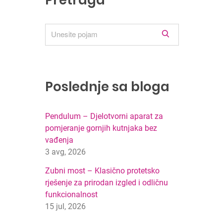
Pretraga
R
e
z
u
l
Poslednje sa bloga
t
a
t
Pendulum – Djelotvorni aparat za
i
pomjeranje gornjih kutnjaka bez
p
vađenja
r
3 avg, 2026
e
Zubni most – Klasično protetsko
t
r
rješenje za prirodan izgled i odličnu
a
funkcionalnost
g
15 jul, 2026
e