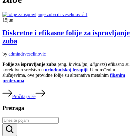
15
jun
Diskretne i efikasne folije za ispravljanje
zuba
by
admindrveselinovic
Folije za ispravljanje zuba
(eng.
I
nvisalign
,
aligners
) efikasno su
korektivno sredstvo u
ortodontskoj terapiji
. U određenim
slučajevima, ove providne folije su alternativa metalnim
fiksnim
protezama
.
Pročitaj više
Pretraga
Rezultati
pretrage