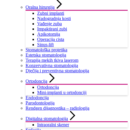
Oralna hirurgija
Zubni implanti
Nadogradnja kosti
Vađenje zuba
Impaktirani zubi
Apikotomija
Operacija cista
Sinus-lift
Stomatološka protetika
Estetska stomatologija
Terapija mekih tkiva laserom
Konzervativna stomatologija
Dječija i preventivna stomatologija
Ortodoncija
Ortodoncija
Mini-implanti u ortodonciji
Endodoncija
Parodontologija
Rendgen dijagnostika – radiologija
Digitalna stomatologija
Intraoralni skener
Sedacija