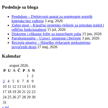
Poslednje sa bloga
Pendulum – Djelotvorni aparat za pomjeranje gornjih
kutnjaka bez vađenja
3 avg, 2026
Zubni most – Klasično protetsko rješenje za prirodan izgled i
odličnu funkcionalnost
15 jul, 2026
Diskretne i efikasne folije za ispravljanje zuba
15 jun, 2026
Parodontopatija – Uzroci, simptomi i liječenje
3 jun, 2026
Recesija gingive – Hirurško rješavanje prekomjerno
povučenih desni
27 maj, 2026
Kalendar
avgust 2026.
P
U
S
Č
P
S
N
1
2
3
4
5
6
7
8
9
10
11
12
13
14
15
16
17
18
19
20
21
22
23
24
25
26
27
28
29
30
31
« jul