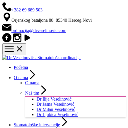
+382 69 689 503
Orjenskog bataljona 88, 85340 Herceg Novi
ordinacija@drveselinovic.com
Početna
O nama
O nama
Naš tim
Dr Ilija Veselinović
Dr Jasna Veselinović
Dr Milan Veselinović
Dr Ljubica Veselinović
Stomatološke intervencije