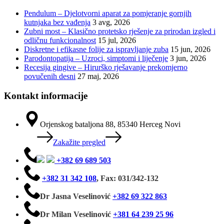
Pendulum – Djelotvorni aparat za pomjeranje gornjih
kutnjaka bez vađenja
3 avg, 2026
Zubni most – Klasično protetsko rješenje za prirodan izgled i
odličnu funkcionalnost
15 jul, 2026
Diskretne i efikasne folije za ispravljanje zuba
15 jun, 2026
Parodontopatija – Uzroci, simptomi i liječenje
3 jun, 2026
Recesija gingive – Hirurško rješavanje prekomjerno
povučenih desni
27 maj, 2026
Kontakt informacije
Orjenskog bataljona 88, 85340 Herceg Novi
Zakažite pregled
+382 69 689 503
+382 31 342 108
,
Fax: 031/342-132
Dr Jasna Veselinović
+382 69 322 863
Dr Milan Veselinović
+381 64 239 25 96