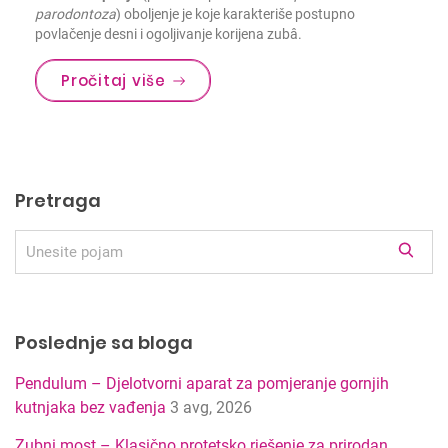
parodontoza
) oboljenje je koje karakteriše postupno
povlačenje desni i ogoljivanje korijena zubâ.
Pročitaj više
Pretraga
R
e
z
u
Poslednje sa bloga
l
t
Pendulum – Djelotvorni aparat za pomjeranje gornjih
a
kutnjaka bez vađenja
3 avg, 2026
t
i
Zubni most – Klasično protetsko rješenje za prirodan