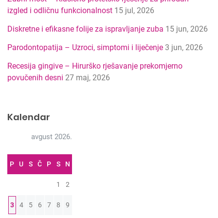
p
izgled i odličnu funkcionalnost
15 jul, 2026
r
e
Diskretne i efikasne folije za ispravljanje zuba
15 jun, 2026
t
Parodontopatija – Uzroci, simptomi i liječenje
3 jun, 2026
r
a
Recesija gingive – Hirurško rješavanje prekomjerno
g
povučenih desni
27 maj, 2026
e
Kalendar
avgust 2026.
P
U
S
Č
P
S
N
1
2
3
4
5
6
7
8
9