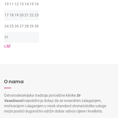
10
11
12
13
14
15
16
17
18
19
20
21
22
23
24
25
26
27
28
29
30
31
« jul
O nama
Četvorodecenijska tradicija porodične klinike
Dr
Veselinović
nepobitni je dokaz da se svesrdnim zalaganjem,
motivacijom i ulaganjem u visok standard stomatološke usluge
može postići dugoročno održiv dobar odnos cijene i kvaliteta.