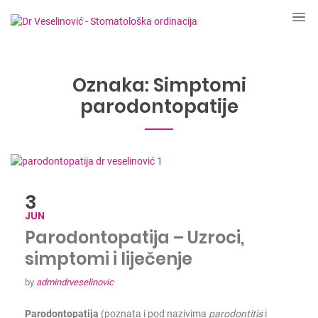
Oznaka:
Simptomi
parodontopatije
3
JUN
Parodontopatija – Uzroci,
simptomi i liječenje
by
admindrveselinovic
Parodontopatija
(poznata i pod nazivima
parodontitis
i