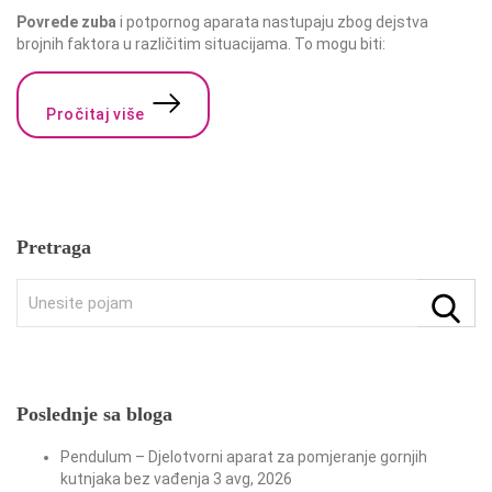
Povrede zuba
i potpornog aparata nastupaju zbog dejstva
brojnih faktora u različitim situacijama. To mogu biti:
Pročitaj više
Pretraga
Rez
pre
Poslednje sa bloga
Pendulum – Djelotvorni aparat za pomjeranje gornjih
kutnjaka bez vađenja
3 avg, 2026