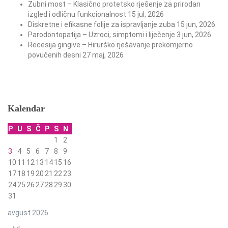
Zubni most – Klasično protetsko rješenje za prirodan
izgled i odličnu funkcionalnost
15 jul, 2026
Diskretne i efikasne folije za ispravljanje zuba
15 jun, 2026
Parodontopatija – Uzroci, simptomi i liječenje
3 jun, 2026
Recesija gingive – Hirurško rješavanje prekomjerno
povučenih desni
27 maj, 2026
Kalendar
P
U
S
Č
P
S
N
1
2
3
4
5
6
7
8
9
10
11
12
13
14
15
16
17
18
19
20
21
22
23
24
25
26
27
28
29
30
31
avgust 2026.