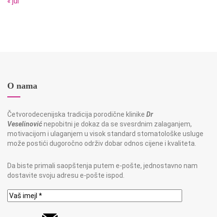
« jul
O nama
Četvorodecenijska tradicija porodične klinike
Dr
Veselinović
nepobitni je dokaz da se svesrdnim zalaganjem,
motivacijom i ulaganjem u visok standard stomatološke usluge
može postići dugoročno održiv dobar odnos cijene i kvaliteta.
Da biste primali saopštenja putem e-pošte, jednostavno nam
dostavite svoju adresu e-pošte ispod.