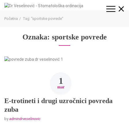
Početna
Tag: "sportske povrede"
Oznaka:
sportske povrede
1
mar
E-trotineti i drugi uzročnici povreda
zuba
by
admindrveselinovic