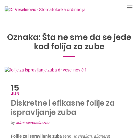
Oznaka:
Šta ne sme da se jede
kod folija za zube
15
JUN
Diskretne i efikasne folije za
ispravljanje zuba
by
admindrveselinovic
Folije za ispravljanje zuba
(eng.
I
nvisalign
,
aligners
)