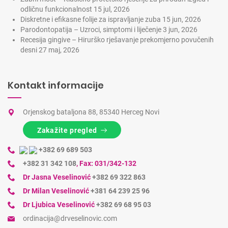
odličnu funkcionalnost
15 jul, 2026
Diskretne i efikasne folije za ispravljanje zuba
15 jun, 2026
Parodontopatija – Uzroci, simptomi i liječenje
3 jun, 2026
Recesija gingive – Hirurško rješavanje prekomjerno povučenih
desni
27 maj, 2026
Kontakt informacije
Orjenskog bataljona 88, 85340 Herceg Novi
Zakažite pregled
+382 69 689 503
+382 31 342 108
,
Fax: 031/342-132
Dr Jasna Veselinović
+382 69 322 863
Dr Milan Veselinović
+381 64 239 25 96
Dr Ljubica Veselinović
+382 69 68 95 03
ordinacija@drveselinovic.com