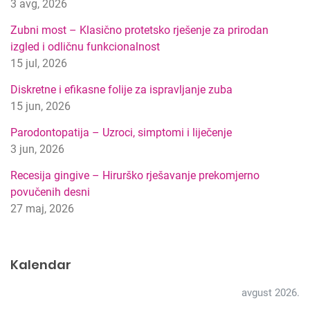
3 avg, 2026
i
p
Zubni most – Klasično protetsko rješenje za prirodan
r
izgled i odličnu funkcionalnost
e
15 jul, 2026
t
r
Diskretne i efikasne folije za ispravljanje zuba
a
15 jun, 2026
g
Parodontopatija – Uzroci, simptomi i liječenje
e
3 jun, 2026
Recesija gingive – Hirurško rješavanje prekomjerno
povučenih desni
27 maj, 2026
Kalendar
avgust 2026.