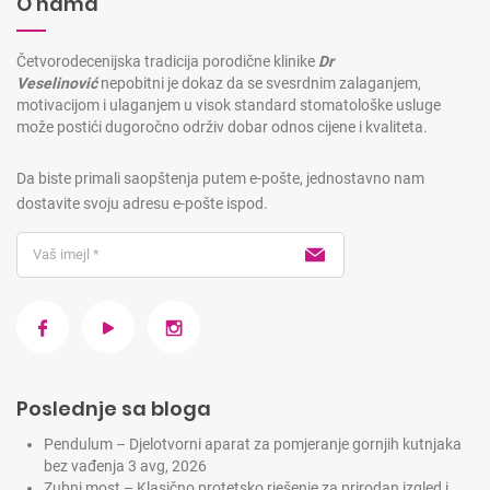
O nama
Četvorodecenijska tradicija porodične klinike
Dr
Veselinović
nepobitni je dokaz da se svesrdnim zalaganjem,
motivacijom i ulaganjem u visok standard stomatološke usluge
može postići dugoročno održiv dobar odnos cijene i kvaliteta.
Da biste primali saopštenja putem e-pošte, jednostavno nam
dostavite svoju adresu e-pošte ispod.
Poslednje sa bloga
Pendulum – Djelotvorni aparat za pomjeranje gornjih kutnjaka
bez vađenja
3 avg, 2026
Zubni most – Klasično protetsko rješenje za prirodan izgled i