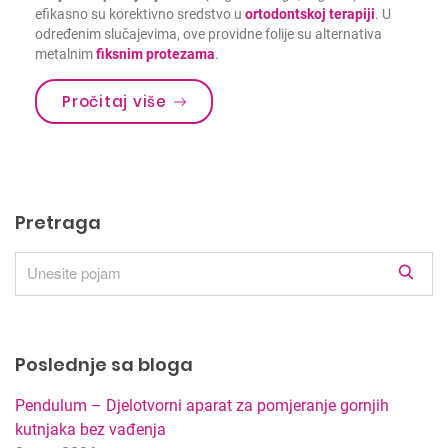
efikasno su korektivno sredstvo u
ortodontskoj terapiji
. U
određenim slučajevima, ove providne folije su alternativa
metalnim
fiksnim protezama
.
Pročitaj više
Pretraga
R
e
z
u
Poslednje sa bloga
l
t
Pendulum – Djelotvorni aparat za pomjeranje gornjih
a
kutnjaka bez vađenja
t