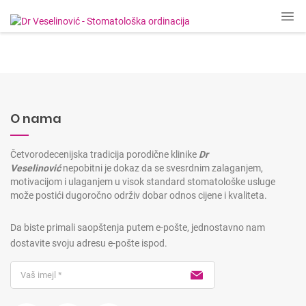
O nama
Četvorodecenijska tradicija porodične klinike
Dr
Veselinović
nepobitni je dokaz da se svesrdnim zalaganjem,
motivacijom i ulaganjem u visok standard stomatološke usluge
može postići dugoročno održiv dobar odnos cijene i kvaliteta.
Da biste primali saopštenja putem e-pošte, jednostavno nam
dostavite svoju adresu e-pošte ispod.