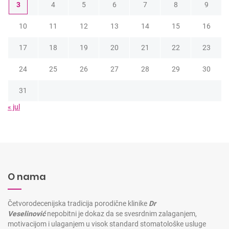
3
4
5
6
7
8
9
10
11
12
13
14
15
16
17
18
19
20
21
22
23
24
25
26
27
28
29
30
31
« jul
O nama
Četvorodecenijska tradicija porodične klinike
Dr
Veselinović
nepobitni je dokaz da se svesrdnim zalaganjem,
motivacijom i ulaganjem u visok standard stomatološke usluge