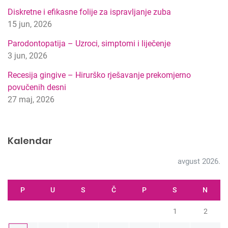
r
Diskretne i efikasne folije za ispravljanje zuba
a
15 jun, 2026
g
Parodontopatija – Uzroci, simptomi i liječenje
e
3 jun, 2026
Recesija gingive – Hirurško rješavanje prekomjerno
povučenih desni
27 maj, 2026
Kalendar
avgust 2026.
P
U
S
Č
P
S
N
1
2