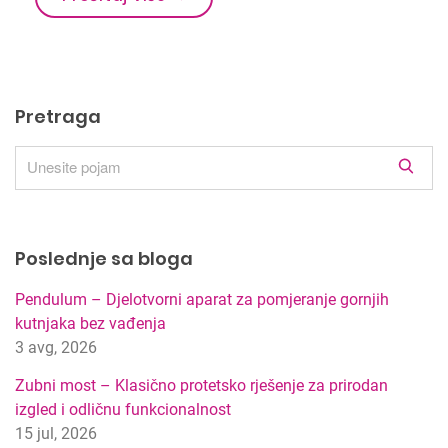
Pretraga
R
e
z
u
Poslednje sa bloga
l
t
Pendulum – Djelotvorni aparat za pomjeranje gornjih
a
kutnjaka bez vađenja
t
3 avg, 2026
i
p
Zubni most – Klasično protetsko rješenje za prirodan
r
izgled i odličnu funkcionalnost
e
15 jul, 2026
t