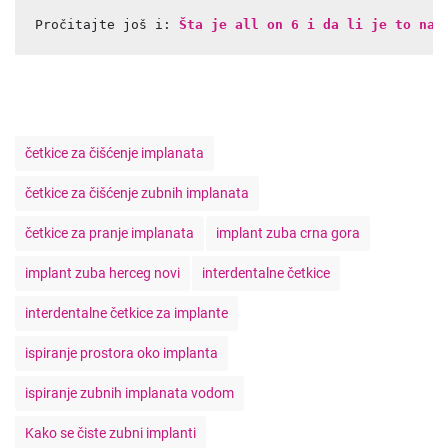
Pročitajte još i: 
Šta je all on 6 i da li je to naj
T
četkice za čišćenje implanata
a
g
četkice za čišćenje zubnih implanata
s
četkice za pranje implanata
implant zuba crna gora
implant zuba herceg novi
interdentalne četkice
interdentalne četkice za implante
ispiranje prostora oko implanta
ispiranje zubnih implanata vodom
Kako se čiste zubni implanti