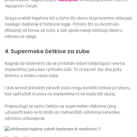
Aquapick
i
Oxi jet
.
Snaga oralnih irigatora leži u tome što skoro stoprocentno uklanjaju
naslage i bakterije iz tretirane regije. Potom, što su dvostruko
efikasniji od konca za zube, a čak upola manje oštećuju desni u
odnosu na njega.
4. Supermeke četkice za zube
Najprije da istaknemo da se protetski radovi (uključujući i one na
implantima) peru kao i prirodni zubi. To će kazati: bar dva puta
dnevno, u smjeru rasta zuba.
I dok se kod prirodnih zdravih zuba mogu koristiti četkice po izboru,
kod vještačkih krunica na implantima to ne može biti slučaj.
Preporučuju se samo četkice sa supermekim vlaknima (eng.
ultrasoft
) kako ne bi došlo do mehaničkih oštećenja keramike,
odnosno cirkonijuma.