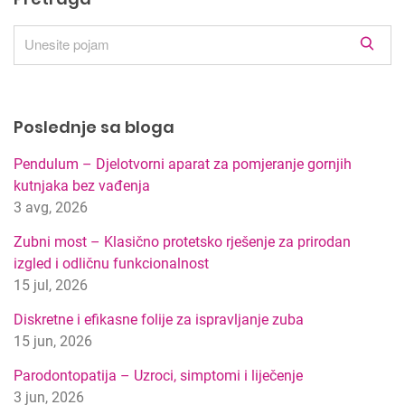
R
e
z
u
Poslednje sa bloga
l
t
Pendulum – Djelotvorni aparat za pomjeranje gornjih
a
kutnjaka bez vađenja
t
3 avg, 2026
i
p
Zubni most – Klasično protetsko rješenje za prirodan
r
izgled i odličnu funkcionalnost
e
15 jul, 2026
t
r
Diskretne i efikasne folije za ispravljanje zuba
a
15 jun, 2026
g
Parodontopatija – Uzroci, simptomi i liječenje
e
3 jun, 2026