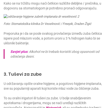
Kako se na tržištu mogu naći četkice različite debljine / prečnika, u
dogovoru sa stomatologom je potrebno pronaći odgovarajuću.
Foto: Stomatološka klinika Dr Veselinović / Freepik, Dražen Žigić
Preporuka je i da se posle svakog provlačenja između zuba četkica
ispere pod mlazom vode, a potom uroni u 3 % hidrogen kako bi se
uklonile bakterije.
Savjet plus
: Alkohol ne bi trebalo koristiti zbog opasnosti od
oštećenja desni.
3. Tuševi za zube
U održavanju opšte oralne higijene, a pogotovo higijene implanata,
sve su popularniji aparati koji koriste mlaz vode za čišćenje zuba.
To su oralni irigatori ili tuševi za zube. U bolje snabdjevenim
apotekama i drogerijama, mogu se naći uređaji različitih
proizvođača. Najpoznatiji je
Waterpick
, ali su podjednako traženi i