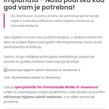
implanata – Naša podrška kad
god vam je potrebna!
Da rezimiramo: izuzetno je bitno da se kod pacijenta razvije
svjest o tome da je efikasna oralna higijena primarna za
očuvanje implanta.
Iako implanti i krunice nisu podložni karijesu, u okolnom koštanom
tkivu se (uslijed dejstva patogenih mikroorganizama) može razviti
periimplantitis ili infekcija.
I jedno i drugo oboljenje potencijalno destabilizuju implant jer
dovode do gubitka koštane mase koja ga okružuje.
Foto: Stomatološka klinika Dr Veselinović
Zato je
specijalistički tim
Stomatološke klinike
Dr Veselinović
uvijek na raspolaganju svojim pacijentima u vidu savjeta za pravilno
održavanje higijene zubnih implanata
, a sa ciljem prevencije
problema.