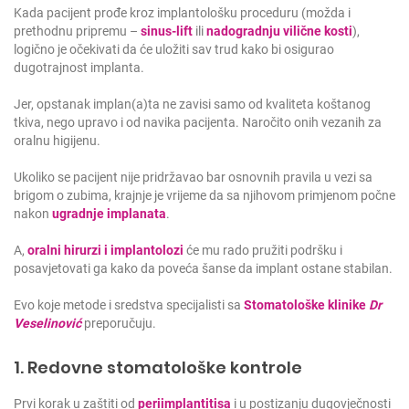
Kada pacijent prođe kroz implantološku proceduru (možda i
prethodnu pripremu –
sinus-lift
ili
nadogradnju vilične kosti
),
logično je očekivati da će uložiti sav trud kako bi osigurao
dugotrajnost implanta.
Jer, opstanak implan(a)ta ne zavisi samo od kvaliteta koštanog
tkiva, nego upravo i od navika pacijenta. Naročito onih vezanih za
oralnu higijenu.
Ukoliko se pacijent nije pridržavao bar osnovnih pravila u vezi sa
brigom o zubima, krajnje je vrijeme da sa njihovom primjenom počne
nakon
ugradnje implanata
.
A,
oralni hirurzi i implantolozi
će mu rado pružiti podršku i
posavjetovati ga kako da poveća šanse da implant ostane stabilan.
Evo koje metode i sredstva specijalisti sa
Stomatološke klinike
Dr
Veselinović
preporučuju.
1. Redovne stomatološke kontrole
Prvi korak u zaštiti od
periimplantitisa
i u postizanju dugovječnosti