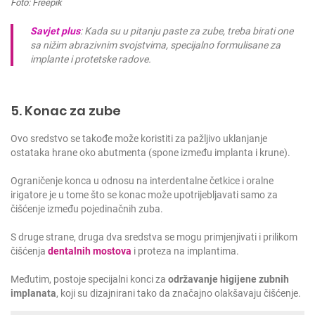
Foto: Freepik
Savjet plus
: Kada su u pitanju paste za zube, treba birati one
sa nižim abrazivnim svojstvima, specijalno formulisane za
implante i protetske radove.
5. Konac za zube
Ovo sredstvo se takođe može koristiti za pažljivo uklanjanje
ostataka hrane oko abutmenta (spone između implanta i krune).
Ograničenje konca u odnosu na interdentalne četkice i oralne
irigatore je u tome što se konac može upotrijebljavati samo za
čišćenje između pojedinačnih zuba.
S druge strane, druga dva sredstva se mogu primjenjivati i prilikom
čišćenja
dentalnih mostova
i proteza na implantima.
Međutim, postoje specijalni konci za
održavanje higijene zubnih
implanata
, koji su dizajnirani tako da značajno olakšavaju čišćenje.