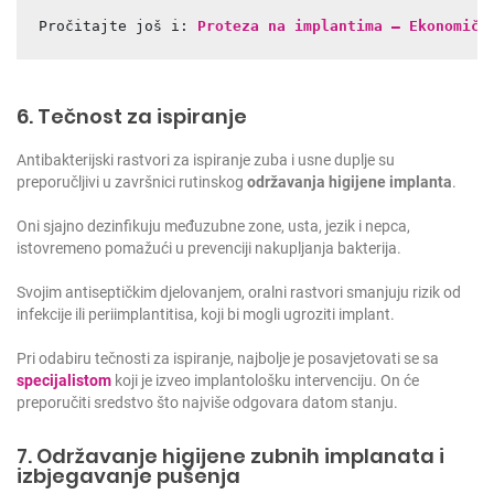
Pročitajte još i: 
Proteza na implantima – Ekonomičn
6. Tečnost za ispiranje
Antibakterijski rastvori za ispiranje zuba i usne duplje su
preporučljivi u završnici rutinskog
održavanja higijene implanta
.
Oni sjajno dezinfikuju međuzubne zone, usta, jezik i nepca,
istovremeno pomažući u prevenciji nakupljanja bakterija.
Svojim antiseptičkim djelovanjem, oralni rastvori smanjuju rizik od
infekcije ili periimplantitisa, koji bi mogli ugroziti implant.
Pri odabiru tečnosti za ispiranje, najbolje je posavjetovati se sa
specijalistom
koji je izveo implantološku intervenciju. On će
preporučiti sredstvo što najviše odgovara datom stanju.
7. Održavanje higijene zubnih implanata i
izbjegavanje pušenja