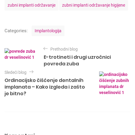
zubni implanti održavanje
zubni implanti održavanje higijene
C
Categories:
Implantologija
a
t
K
e
Prethodni blog
r
g
E-trotineti i drugi uzročnici
o
e
povreda zuba
r
t
i
Sledeći blog
e
a
Ordinacijsko čišćenje dentalnih
s
implanata – Kako izgleda i zašto
n
je bitno?
j
e
č
l
a