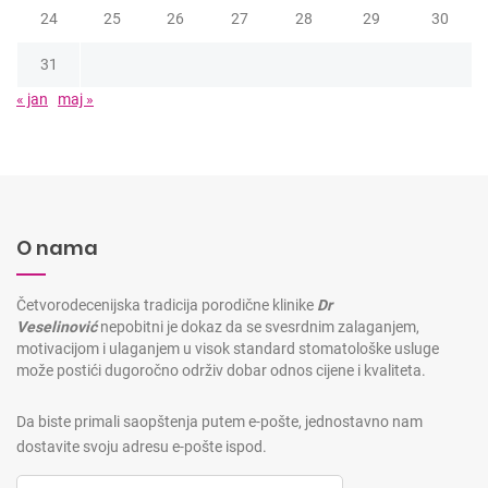
24
25
26
27
28
29
30
31
« jan
maj »
O nama
Četvorodecenijska tradicija porodične klinike
Dr
Veselinović
nepobitni je dokaz da se svesrdnim zalaganjem,
motivacijom i ulaganjem u visok standard stomatološke usluge
može postići dugoročno održiv dobar odnos cijene i kvaliteta.
Da biste primali saopštenja putem e-pošte, jednostavno nam
dostavite svoju adresu e-pošte ispod.