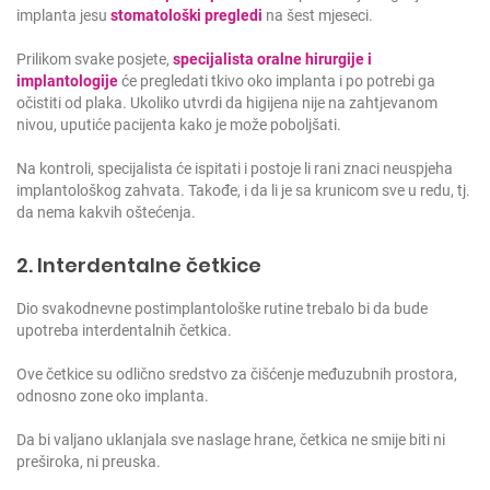
implanta jesu
stomatološki pregledi
na šest mjeseci.
Prilikom svake posjete,
specijalista oralne hirurgije i
implantologije
će pregledati tkivo oko implanta i po potrebi ga
očistiti od plaka. Ukoliko utvrdi da higijena nije na zahtjevanom
nivou, uputiće pacijenta kako je može poboljšati.
Na kontroli, specijalista će ispitati i postoje li rani znaci neuspjeha
implantološkog zahvata. Takođe, i da li je sa krunicom sve u redu, tj.
da nema kakvih oštećenja.
2. Interdentalne četkice
Dio svakodnevne postimplantološke rutine trebalo bi da bude
upotreba interdentalnih četkica.
Ove četkice su odlično sredstvo za čišćenje međuzubnih prostora,
odnosno zone oko implanta.
Da bi valjano uklanjala sve naslage hrane, četkica ne smije biti ni
preširoka, ni preuska.