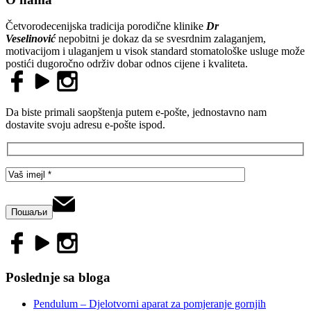
Četvorodecenijska tradicija porodične klinike
Dr
Veselinović
nepobitni je dokaz da se svesrdnim zalaganjem,
motivacijom i ulaganjem u visok standard stomatološke usluge može
postići dugoročno održiv dobar odnos cijene i kvaliteta.
Da biste primali saopštenja putem e-pošte, jednostavno nam
dostavite svoju adresu e-pošte ispod.
Poslednje sa bloga
Pendulum – Djelotvorni aparat za pomjeranje gornjih