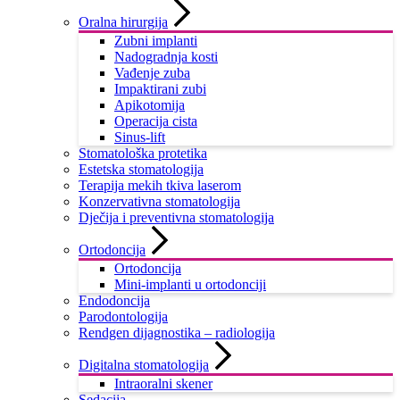
Oralna hirurgija
Zubni implanti
Nadogradnja kosti
Vađenje zuba
Impaktirani zubi
Apikotomija
Operacija cista
Sinus-lift
Stomatološka protetika
Estetska stomatologija
Terapija mekih tkiva laserom
Konzervativna stomatologija
Dječija i preventivna stomatologija
Ortodoncija
Ortodoncija
Mini-implanti u ortodonciji
Endodoncija
Parodontologija
Rendgen dijagnostika – radiologija
Digitalna stomatologija
Intraoralni skener
Sedacija