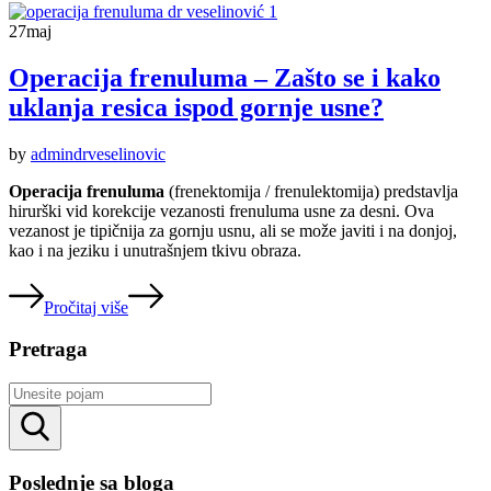
27
maj
Operacija frenuluma – Zašto se i kako
uklanja resica ispod gornje usne?
by
admindrveselinovic
Operacija frenuluma
(frenektomija / frenulektomija) predstavlja
hirurški vid korekcije vezanosti frenuluma usne za desni. Ova
vezanost je tipičnija za gornju usnu, ali se može javiti i na donjoj,
kao i na jeziku i unutrašnjem tkivu obraza.
Pročitaj više
Pretraga
Rezultati
pretrage
Poslednje sa bloga