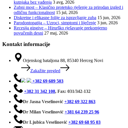
kutnjaka bez vađenja
3 avg, 2026
Zubni most – Klasično protetsko rješenje za prirodan izgled i
odličnu funkcionalnost
15 jul, 2026
Diskretne i efikasne folije za ispravljanje zuba
15 jun, 2026
Parodontopatija – Uzroci, simptomi i liječenje
3 jun, 2026
Recesija gingive – Hirurško rješavanje prekomjerno
povučenih desni
27 maj, 2026
Kontakt informacije
Orjenskog bataljona 88, 85340 Herceg Novi
Zakažite pregled
+382 69 689 503
+382 31 342 108
,
Fax: 031/342-132
Dr Jasna Veselinović
+382 69 322 863
Dr Milan Veselinović
+381 64 239 25 96
Dr Ljubica Veselinović
+382 69 68 95 03