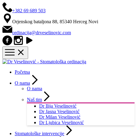
+382 69 689 503
Orjenskog bataljona 88, 85340 Herceg Novi
ordinacija@drveselinovic.com
Početna
O nama
O nama
Naš tim
Dr Ilija Veselinović
Dr Jasna Veselinović
Dr Milan Veselinović
Dr Ljubica Veselinović
Stomatološke intervencije