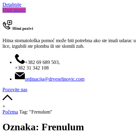
Detaljnije
Hitni pozivi
Hitni pozivi
Hitna stomatološka pomoć može biti potrebna ako ste imali udarac u
lice, izgubili ste plombu ili ste slomili zub.
+382 69 689 503,
+382 31 342 108
ordinacija@drveselinovic.com
Pozovite nas
+
Početna
Tag: "Frenulum"
Oznaka:
Frenulum