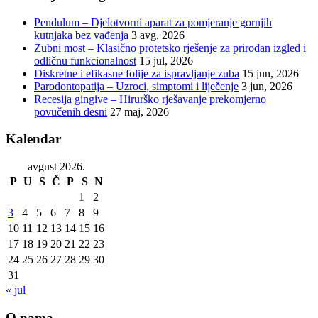
Pendulum – Djelotvorni aparat za pomjeranje gornjih
kutnjaka bez vađenja
3 avg, 2026
Zubni most – Klasično protetsko rješenje za prirodan izgled i
odličnu funkcionalnost
15 jul, 2026
Diskretne i efikasne folije za ispravljanje zuba
15 jun, 2026
Parodontopatija – Uzroci, simptomi i liječenje
3 jun, 2026
Recesija gingive – Hirurško rješavanje prekomjerno
povučenih desni
27 maj, 2026
Kalendar
avgust 2026.
P
U
S
Č
P
S
N
1
2
3
4
5
6
7
8
9
10
11
12
13
14
15
16
17
18
19
20
21
22
23
24
25
26
27
28
29
30
31
« jul
O nama