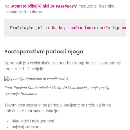
Na
Stomatološkoj klinici
Dr Veselinović
, moguće je i lasersko
uklanjanje frenuluma.
Pročitajte još i: 
Na koji način funkcioniše lip bam
Postoperativni period i njega
Oporavak je u većini slučajeva brz i bez komplikacija, a zarastanje
rane traje 1–2 nedjelje.
Foto: Pacijent Stomatološke klinike Dr Veselinović, stanje poslije
operacije frenuluma
Tokom postoperativnog perioda, pacijente ne treba da brinu
uobičajene i normalne reakcije:
blagi otok i nelagodnost;
osjećaj zatezanja;