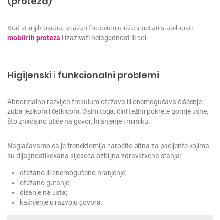
(proteza)
Kod starijih osoba, izražen frenulum može smetati stabilnosti
mobilnih proteza
i izazivati nelagodnost ili bol.
Higijenski i funkcionalni problemi
Abnormalno razvijen frenulum otežava ili onemogućava čišćenje
zuba jezikom i četkicom. Osim toga, čini težim pokrete gornje usne,
što značajno utiče na govor, hranjenje i mimiku.
Naglašavamo da je frenektomija naročito bitna za pacijente kojima
su dijagnostikovana sljedeća ozbiljna zdravstvena stanja:
otežano ili onemogućeno hranjenje;
otežano gutanje;
disanje na usta;
kašnjenje u razvoju govora.