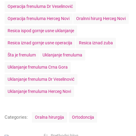
Operacija frenuluma Dr Veselinović
Operacija frenuluma Herceg Novi
Oralnni hirurg Herceg Novi
Resica ispod gornje usne uklanjanje
Resica iznad gornje usne operacija
Resica iznad zuba
Šta je frenulum
Uklanjanje frenuluma
Uklanjanje frenuluma Crna Gora
Uklanjanje frenuluma Dr Veselinović
Uklanjanje frenuluma Herceg Novi
C
Categories:
Oralna hirurgija
Ortodoncija
a
t
K
e
Prethodni blog