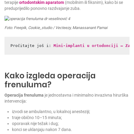
terapije
ortodontskim aparatom
(mobilnim ili fiksnim), kako bi se
preduprijedilo ponovno razdvajanje zuba.
Foto: Freepik, Cookie_studio / Vecteezy, Manassanant Pamai
Pročitajte još i: 
Mini-implanti u ortodonciji – Za 
Kako izgleda operacija
frenuluma?
Operacija frenuluma
je jednostavna i minimalno invazivna hirurška
intervencija:
izvodi se ambulantno, u lokalnoj anesteziji;
traje obično 10–15 minuta;
oporavak nije težak i dug;
konci se uklanjaju nakon 7 dana.