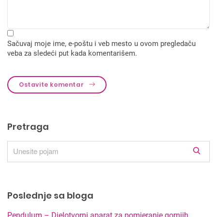
Sačuvaj moje ime, e-poštu i veb mesto u ovom pregledaču
veba za sledeći put kada komentarišem.
Ostavite komentar
Pretraga
R
e
z
u
Poslednje sa bloga
l
t
Pendulum – Djelotvorni aparat za pomjeranje gornjih