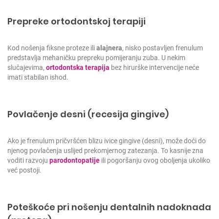
Prepreke ortodontskoj terapiji
Kod nošenja fiksne proteze ili
alajnera
, nisko postavljen frenulum
predstavlja mehaničku prepreku pomijeranju zuba. U nekim
slučajevima,
ortodontska terapija
bez hirurške intervencije neće
imati stabilan ishod.
Povlačenje desni (recesija gingive)
Ako je frenulum pričvršćen blizu ivice gingive (desni), može doći do
njenog povlačenja uslijed prekomjernog zatezanja. To kasnije zna
voditi razvoju
parodontopatije
ili pogoršanju ovog oboljenja ukoliko
već postoji.
Poteškoće pri nošenju dentalnih nadoknada