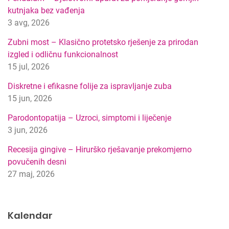
a
kutnjaka bez vađenja
t
3 avg, 2026
i
p
Zubni most – Klasično protetsko rješenje za prirodan
r
izgled i odličnu funkcionalnost
e
15 jul, 2026
t
r
Diskretne i efikasne folije za ispravljanje zuba
a
15 jun, 2026
g
Parodontopatija – Uzroci, simptomi i liječenje
e
3 jun, 2026
Recesija gingive – Hirurško rješavanje prekomjerno
povučenih desni
27 maj, 2026
Kalendar