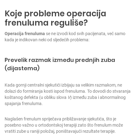
Koje probleme operacija
frenuluma reguliše?
Operacija frenuluma
se ne izvodi kod svih pacijenata, već samo
kada je indikovan neki od sljedećih problema:
Prevelik razmak između prednjih zuba
(dijastema)
Kada gornji centralni sjekutići izbijaju sa velikim razmakom, ne
dolazi do formiranja kosti ispod frenuluma. To dovodi do stvaranja
koštanog defekta (u obliku slova
V
) između zuba i abnormalnog
spajanja frenuluma.
Naglašen frenulum spriječava približavanje sjekutića, što je
posebno važno u ortodontskoj terapiji zato što frenulum može
vratiti zube u raniji položaj, poništavajući rezultate terapije.