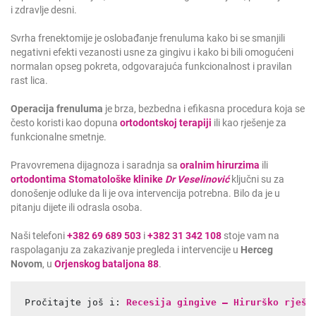
i zdravlje desni.
Svrha frenektomije je oslobađanje frenuluma kako bi se smanjili
negativni efekti vezanosti usne za gingivu i kako bi bili omogućeni
normalan opseg pokreta, odgovarajuća funkcionalnost i pravilan
rast lica.
Operacija frenuluma
je brza, bezbedna i efikasna procedura koja se
često koristi kao dopuna
ortodontskoj terapiji
ili kao rješenje za
funkcionalne smetnje.
Pravovremena dijagnoza i saradnja sa
oralnim hirurzima
ili
ortodontima
Stomatološke klinike
Dr Veselinović
ključni su za
donošenje odluke da li je ova intervencija potrebna. Bilo da je u
pitanju dijete ili odrasla osoba.
Naši telefoni
+382 69 689 503
i
+382 31 342 108
stoje vam na
raspolaganju za zakazivanje pregleda i intervencije u
Herceg
Novom
, u
Orjenskog bataljona 88
.
Pročitajte još i: 
Recesija gingive – Hirurško rješa