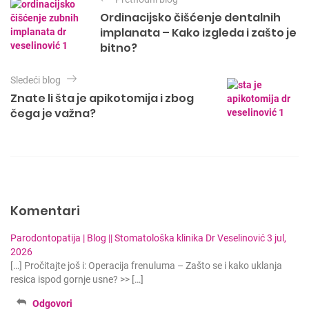
r
g
Ordinacijsko čišćenje dentalnih
o
e
implanata – Kako izgleda i zašto je
r
t
bitno?
i
e
a
s
Sledeći blog
n
Znate li šta je apikotomija i zbog
j
čega je važna?
e
č
l
a
Komentari
n
k
Parodontopatija | Blog || Stomatološka klinika Dr Veselinović
3 jul,
a
2026
[…] Pročitajte još i: Operacija frenuluma – Zašto se i kako uklanja
resica ispod gornje usne? >> […]
Odgovori