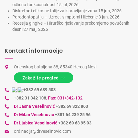
odličnu funkcionalnost
15 jul, 2026
Diskretne i efikasne folije za ispravljanje zuba
15 jun, 2026
Parodontopatija – Uzroci, simptomi i liječenje
3 jun, 2026
Recesija gingive – Hirurško rješavanje prekomjerno povučenih
desni
27 maj, 2026
Kontakt informacije
Orjenskog bataljona 88, 85340 Herceg Novi
Zakažite pregled
+382 69 689 503
+382 31 342 108
,
Fax: 031/342-132
Dr Jasna Veselinović
+382 69 322 863
Dr Milan Veselinović
+381 64 239 25 96
Dr Ljubica Veselinović
+382 69 68 95 03
ordinacija@drveselinovic.com