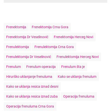
T
Frenektomija
Frenektomija Crna Gora
a
g
Frenektomija Dr Veselinović
Frenektomija Herceg Novi
s
Frenulektomija
Frenulektomija Crna Gora
Frenulektomija Dr Veselinović
Frenulektomija Herceg Novi
Frenulum
Frenulum operacija
Frenulum šta je
Hirurško uklanjanje frenuluma
Kako se uklanja frenulum
Kako se uklanja resica iznad desni
Kako se uklanja resica iznad zuba
Operacija frenuluma
Operacija frenuluma Crna Gora