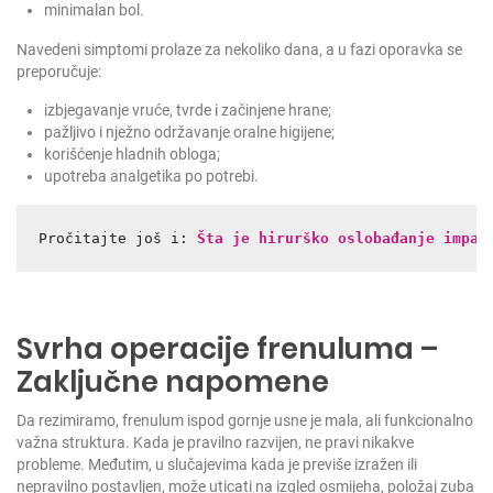
minimalan bol.
Navedeni simptomi prolaze za nekoliko dana, a u fazi oporavka se
preporučuje:
izbjegavanje vruće, tvrde i začinjene hrane;
pažljivo i nježno održavanje oralne higijene;
korišćenje hladnih obloga;
upotreba analgetika po potrebi.
Pročitajte još i: 
Šta je hirurško oslobađanje impak
Svrha operacije frenuluma –
Zaključne napomene
Da rezimiramo, frenulum ispod gornje usne je mala, ali funkcionalno
važna struktura. Kada je pravilno razvijen, ne pravi nikakve
probleme. Međutim, u slučajevima kada je previše izražen ili
nepravilno postavljen, može uticati na izgled osmijeha, položaj zuba