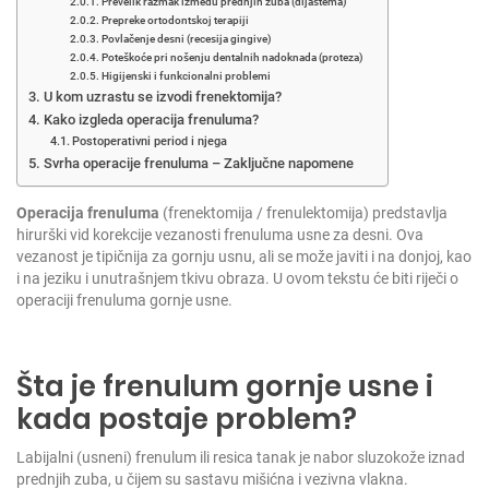
Prevelik razmak između prednjih zuba (dijastema)
Prepreke ortodontskoj terapiji
Povlačenje desni (recesija gingive)
Poteškoće pri nošenju dentalnih nadoknada (proteza)
Higijenski i funkcionalni problemi
U kom uzrastu se izvodi frenektomija?
Kako izgleda operacija frenuluma?
Postoperativni period i njega
Svrha operacije frenuluma – Zaključne napomene
Operacija frenuluma
(frenektomija / frenulektomija) predstavlja
hirurški vid korekcije vezanosti frenuluma usne za desni. Ova
vezanost je tipičnija za gornju usnu, ali se može javiti i na donjoj, kao
i na jeziku i unutrašnjem tkivu obraza.
U ovom tekstu će biti riječi o
operaciji frenuluma gornje usne.
Šta je frenulum gornje usne i
kada postaje problem?
Labijalni (usneni) frenulum ili resica tanak je nabor sluzokože iznad
prednjih zuba, u čijem su sastavu mišićna i vezivna vlakna.