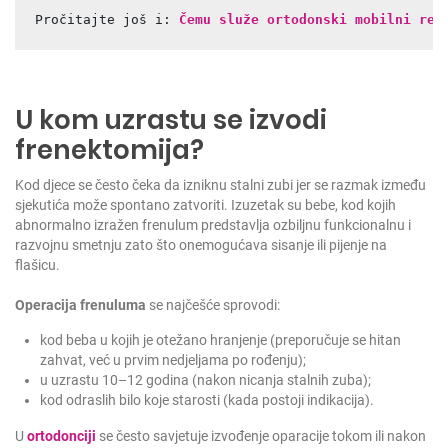
Pročitajte još i: 
Čemu služe ortodonski mobilni ret
U kom uzrastu se izvodi
frenektomija?
Kod djece se često čeka da izniknu stalni zubi jer se razmak između
sjekutića može spontano zatvoriti. Izuzetak su bebe, kod kojih
abnormalno izražen frenulum predstavlja ozbiljnu funkcionalnu i
razvojnu smetnju zato što onemogućava sisanje ili pijenje na
flašicu.
Operacija frenuluma
se najčešće sprovodi:
kod beba u kojih je otežano hranjenje (preporučuje se hitan
zahvat, već u prvim nedjeljama po rođenju);
u uzrastu 10–12 godina (nakon nicanja stalnih zuba);
kod odraslih bilo koje starosti (kada postoji indikacija).
U
ortodonciji
se često savjetuje izvođenje oparacije tokom ili nakon