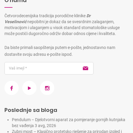
O nama
Četvorodecenijska tradicija porodične klinike
Dr
Veselinović
nepobitni je dokaz da se svesrdnim zalaganjem,
motivacijom i ulaganjem u visok standard stomatološke usluge
može postići dugoročno održiv dobar odnos cijene i kvaliteta.
Da biste primali saopštenja putem e-pošte, jednostavno nam
dostavite svoju adresu e-pošte ispod.
Poslednje sa bloga
Pendulum – Djelotvorni aparat za pomjeranje gornjih kutnjaka
bez vađenja
3 avg, 2026
Zubni most – Klasično protetsko rješenje za prirodan izgled i