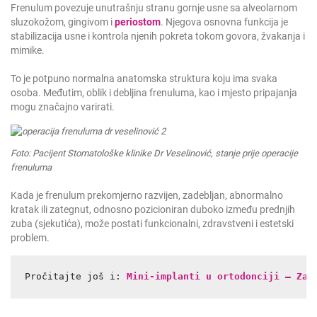
Frenulum povezuje unutrašnju stranu gornje usne sa alveolarnom
sluzokožom, gingivom i
periostom
. Njegova osnovna funkcija je
stabilizacija usne i kontrola njenih pokreta tokom govora, žvakanja i
mimike.
To je potpuno normalna anatomska struktura koju ima svaka
osoba. Međutim, oblik i debljina frenuluma, kao i mjesto pripajanja
mogu značajno varirati.
Foto: Pacijent Stomatološke klinike Dr Veselinović, stanje prije operacije
frenuluma
Kada je frenulum prekomjerno razvijen, zadebljan, abnormalno
kratak ili zategnut, odnosno pozicioniran duboko između prednjih
zuba (sjekutića), može postati funkcionalni, zdravstveni i estetski
problem.
Pročitajte još i: 
Mini-implanti u ortodonciji – Za 