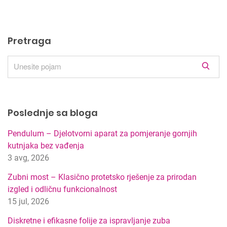
Pretraga
R
e
z
u
Poslednje sa bloga
l
t
Pendulum – Djelotvorni aparat za pomjeranje gornjih
a
kutnjaka bez vađenja
t
3 avg, 2026
i
p
Zubni most – Klasično protetsko rješenje za prirodan
r
izgled i odličnu funkcionalnost
e
15 jul, 2026
t
r
Diskretne i efikasne folije za ispravljanje zuba