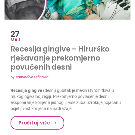
27
MAJ
Recesija gingive – Hirurško
rješavanje prekomjerno
povučenih desni
by
admindrveselinovic
Recesija gingive
(desni) gubitak je mekih i tvrdih tkiva u
mukogingivalnoj regiji. Prekomjerno povlačenje desni i
eksponiranje korijena jednog ili više zuba uzrokuje pojačanu
osjetljivost korijena na nadražaje.
Pročitaj više