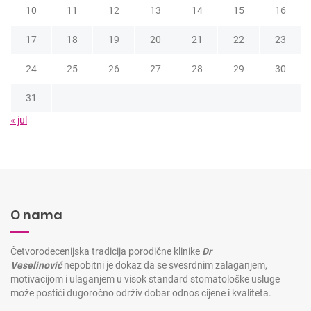
10
11
12
13
14
15
16
17
18
19
20
21
22
23
24
25
26
27
28
29
30
31
« jul
O nama
Četvorodecenijska tradicija porodične klinike
Dr
Veselinović
nepobitni je dokaz da se svesrdnim zalaganjem,
motivacijom i ulaganjem u visok standard stomatološke usluge
može postići dugoročno održiv dobar odnos cijene i kvaliteta.