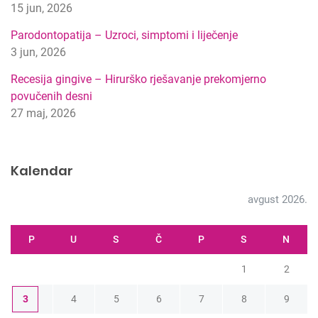
a
15 jun, 2026
g
Parodontopatija – Uzroci, simptomi i liječenje
e
3 jun, 2026
Recesija gingive – Hirurško rješavanje prekomjerno
povučenih desni
27 maj, 2026
Kalendar
avgust 2026.
P
U
S
Č
P
S
N
1
2
3
4
5
6
7
8
9