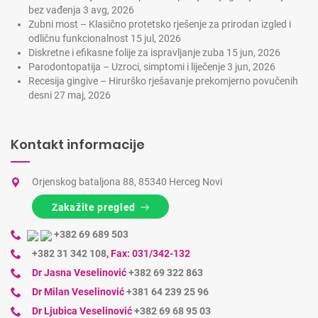
bez vađenja
3 avg, 2026
Zubni most – Klasično protetsko rješenje za prirodan izgled i
odličnu funkcionalnost
15 jul, 2026
Diskretne i efikasne folije za ispravljanje zuba
15 jun, 2026
Parodontopatija – Uzroci, simptomi i liječenje
3 jun, 2026
Recesija gingive – Hirurško rješavanje prekomjerno povučenih
desni
27 maj, 2026
Kontakt informacije
Orjenskog bataljona 88, 85340 Herceg Novi
Zakažite pregled
+382 69 689 503
+382 31 342 108
,
Fax: 031/342-132
Dr Jasna Veselinović
+382 69 322 863
Dr Milan Veselinović
+381 64 239 25 96
Dr Ljubica Veselinović
+382 69 68 95 03