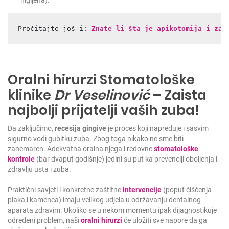
Pročitajte još i: 
Znate li šta je apikotomija i zaš
Oralni hirurzi Stomatološke
klinike
Dr Veselinović
– Zaista
najbolji prijatelji vaših zuba!
Da zaključimo,
recesija gingive
je proces koji napreduje i sasvim
sigurno vodi gubitku zuba. Zbog toga nikako ne sme biti
zanemaren. Adekvatna oralna njega i redovne
stomatološke
kontrole
(bar dvaput godišnje) jedini su put ka prevenciji oboljenja i
zdravlju usta i zuba.
Praktični savjeti i konkretne zaštitne
intervencije
(poput čišćenja
plaka i kamenca) imaju velikog udjela u održavanju dentalnog
aparata zdravim. Ukoliko se u nekom momentu ipak dijagnostikuje
određeni problem, naši
oralni hirurzi
će uložiti sve napore da ga