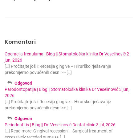
j
e
č
l
a
Komentari
n
Operacija frenuluma | Blog || Stomatološka klinika Dr Veselinović
2
k
jun, 2026
a
[…] Pročitajte još i: Recesija gingive – Hirurško rješavanje
prekomjerno povučenih desni >> […]
Odgovori
Parodontopatija | Blog || Stomatološka klinika Dr Veselinović
3 jun,
2026
[…] Pročitajte još i: Recesija gingive – Hirurško rješavanje
prekomjerno povučenih desni >> […]
Odgovori
Periodontitis | Blog || Dr. Veselinović Dental clinic
3 jul, 2026
[…] Read more: Gingival recession – Surgical treatment of
excessively receded gums >> […]