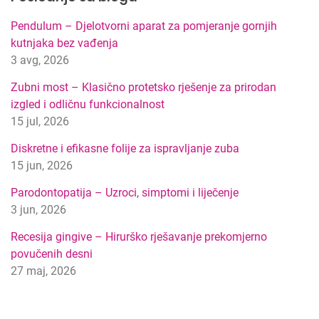
t
Pendulum – Djelotvorni aparat za pomjeranje gornjih
a
kutnjaka bez vađenja
t
3 avg, 2026
i
p
Zubni most – Klasično protetsko rješenje za prirodan
r
izgled i odličnu funkcionalnost
e
15 jul, 2026
t
r
Diskretne i efikasne folije za ispravljanje zuba
a
15 jun, 2026
g
Parodontopatija – Uzroci, simptomi i liječenje
e
3 jun, 2026
Recesija gingive – Hirurško rješavanje prekomjerno
povučenih desni
27 maj, 2026