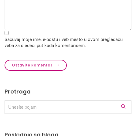
Sačuvaj moje ime, e-poštu i veb mesto u ovom pregledaču
veba za sledeći put kada komentarišem.
Ostavite komentar
Pretraga
R
e
z
u
Poslednje sa bloga
l