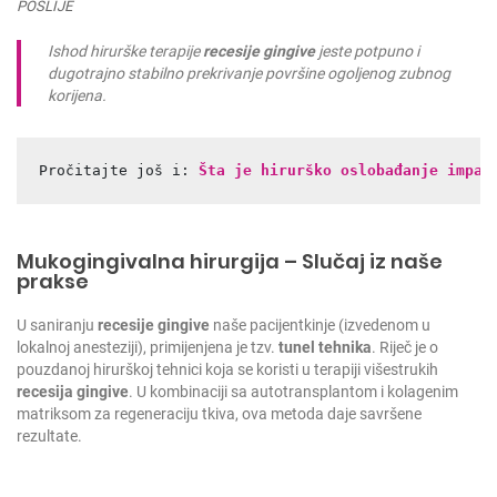
POSLIJE
Ishod hirurške terapije
recesije gingive
jeste potpuno i
dugotrajno stabilno prekrivanje površine ogoljenog zubnog
korijena.
Pročitajte još i: 
Šta je hirurško oslobađanje impak
Mukogingivalna hirurgija – Slučaj iz naše
prakse
U saniranju
recesije gingive
naše pacijentkinje (izvedenom u
lokalnoj anesteziji), primijenjena je tzv.
tunel tehnika
. Riječ je o
pouzdanoj hirurškoj tehnici koja se koristi u terapiji višestrukih
recesija gingive
. U kombinaciji sa autotransplantom i kolagenim
matriksom za regeneraciju tkiva, ova metoda daje savršene
rezultate.