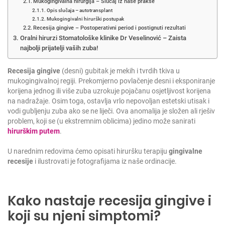
Mukogingivalna hirurgija – Slučaj iz naše prakse
Opis slučaja – autotransplant
Mukogingivalni hirurški postupak
Recesija gingive – Postoperativni period i postignuti rezultati
Oralni hirurzi Stomatološke klinike Dr Veselinović – Zaista
najbolji prijatelji vaših zuba!
Recesija gingive
(desni) gubitak je mekih i tvrdih tkiva u
mukogingivalnoj regiji. Prekomjerno povlačenje desni i eksponiranje
korijena jednog ili više zuba uzrokuje pojačanu osjetljivost korijena
na nadražaje.
Osim toga, ostavlja vrlo nepovoljan estetski utisak i
vodi gubljenju zuba ako se ne liječi. Ova anomalija je složen ali rješiv
problem, koji se (u ekstremnim oblicima) jedino može sanirati
hirurškim putem
.
U narednim redovima ćemo opisati hiruršku terapiju
gingivalne
recesije
i ilustrovati je fotografijama iz naše ordinacije.
Kako nastaje recesija gingive i
koji su njeni simptomi?