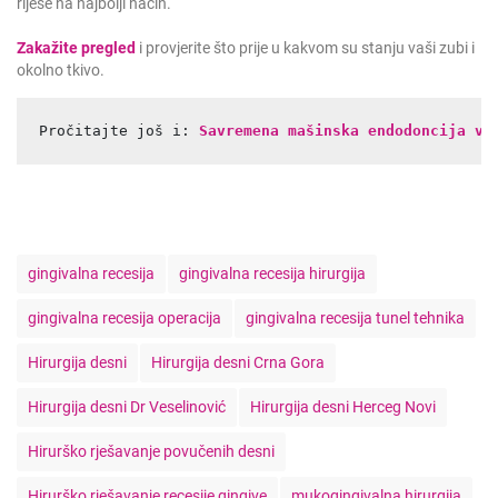
riješe na najbolji način.
Zakažite pregled
i provjerite što prije u kakvom su stanju vaši zubi i
okolno tkivo.
Pročitajte još i: 
Savremena mašinska endodoncija va
T
gingivalna recesija
gingivalna recesija hirurgija
a
g
gingivalna recesija operacija
gingivalna recesija tunel tehnika
s
Hirurgija desni
Hirurgija desni Crna Gora
Hirurgija desni Dr Veselinović
Hirurgija desni Herceg Novi
Hirurško rješavanje povučenih desni
Hirurško rješavanje recesije gingive
mukogingivalna hirurgija