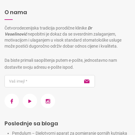
O nama
Četvorodecenijska tradicija porodične klinike
Dr
Veselinović
nepobitni je dokaz da se svesrdnim zalaganjem,
motivacijom i ulaganjem u visok standard stomatološke usluge
može postići dugoročno održiv dobar odnos cijene i kvaliteta.
Da biste primali saopštenja putem e-pošte, jednostavno nam
dostavite svoju adresu e-pošte ispod.
Poslednje sa bloga
Pendulum – Djelotvorni aparat za pomjeranje gornjih kutnjaka