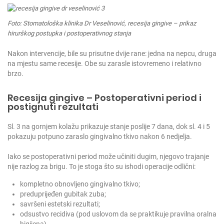
Foto: Stomatološka klinika Dr Veselinović, recesija gingive – prikaz
hirurškog postupka i postoperativnog stanja
Nakon intervencije, bile su prisutne dvije rane: jedna na nepcu, druga
na mjestu same recesije. Obe su zarasle istovremeno i relativno
brzo.
Recesija gingive – Postoperativni period i
postignuti rezultati
Sl. 3 na gornjem kolažu prikazuje stanje poslije 7 dana, dok sl. 4 i 5
pokazuju potpuno zaraslo gingivalno tkivo nakon 6 nedjelja.
Iako se postoperativni period može učiniti dugim, njegovo trajanje
nije razlog za brigu. To je stoga što su ishodi operacije odlični:
kompletno obnovljeno gingivalno tkivo;
preduprijeđen gubitak zuba;
savršeni estetski rezultati;
odsustvo recidiva (pod uslovom da se praktikuje pravilna oralna
higijena).