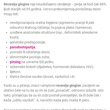
Recesija gingive
nije neuobičajeno oboljenje – javlja se kod čak 88%
ljudi starijih od 65 godina. Uzroci prekomjernog povlačenja desni
mogu biti:
neodgovarajuća oralna higijena (agresivno pranje ili pak
odsustvo ikakvog čišćenja, te pojava plaka i kamenca);
urođene anatomske strukture (npr., deformiteti alveolarne
kosti);
genetske predispozicije;
parodontopatija
;
povrede ili oštećenja desni;
abnormalna pozicija zuba;
pirsing
na usnama i(li) jeziku;
sistemske bolesti (dijabetes, hormonski disbalans, HIV);
lijekovi;
štetne životne navike (duvan, narkotici) i dr.
Kada su u pitanju znaci i simptomi
recesije gingive
, pacijenti se
obično žale na to da su im se zubi „povećali“, odnosno izdužili. Isto
tako, primjećuju da su im zubi postali preosjetljivi, da ih bole čak i
kada „udišu vazduh“. A, naročito kada jedu i kada ih peru.