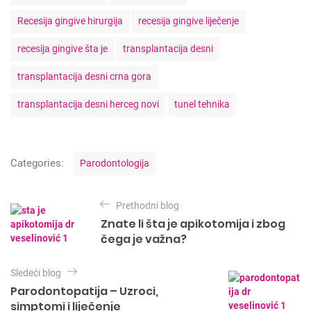
Recesija gingive hirurgija
recesija gingive liječenje
recesija gingive šta je
transplantacija desni
transplantacija desni crna gora
transplantacija desni herceg novi
tunel tehnika
C
Categories:
Parodontologija
a
t
K
e
Prethodni blog
r
g
Znate li šta je apikotomija i zbog
o
e
čega je važna?
r
t
i
e
a
Sledeći blog
s
Parodontopatija – Uzroci,
n
simptomi i liječenje