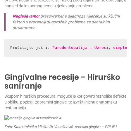
Sve ove negativne senzacije su razlog zbog kojih nam se obraćaju, u
namjeri da im pomognemo u rješavanju problema.
Naglašavamo:
pravovremena dijagnoza i liječenje su ključni
faktori u prevenciji dugoročnih problema sa dentalnim
strukturama.
Pročitajte još i: 
Parodontopatija – Uzroci, simptom
Gingivalne recesije – Hirurško
saniranje
Skupom hirurških procedura, moguće je korigovati raznolike defekte
u obliku, poziciji i zapremini gingive, te izvršiti njenu anatomsku
restauraciju.
Foto: Stomatološka klinika Dr Veselinović, recesija gingive – PRIJE i