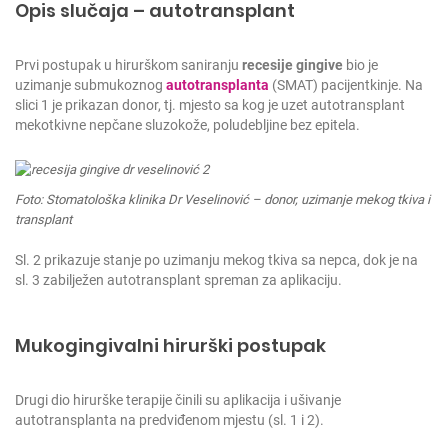
Opis slučaja – autotransplant
Prvi postupak u hirurškom saniranju
recesije gingive
bio je
uzimanje submukoznog
autotransplanta
(SMAT) pacijentkinje. Na
slici 1 je prikazan donor, tj. mjesto sa kog je uzet autotransplant
mekotkivne nepčane sluzokože, poludebljine bez epitela.
Foto: Stomatološka klinika Dr Veselinović – donor, uzimanje mekog tkiva i
transplant
Sl. 2 prikazuje stanje po uzimanju mekog tkiva sa nepca, dok je na
sl. 3 zabilježen autotransplant spreman za aplikaciju.
Mukogingivalni hirurški postupak
Drugi dio hirurške terapije činili su aplikacija i ušivanje
autotransplanta na predviđenom mjestu (sl. 1 i 2).