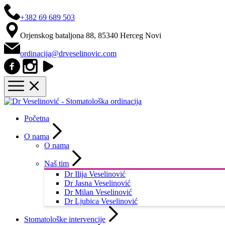
+382 69 689 503
Orjenskog bataljona 88, 85340 Herceg Novi
ordinacija@drveselinovic.com
Početna
O nama
O nama
Naš tim
Dr Ilija Veselinović
Dr Jasna Veselinović
Dr Milan Veselinović
Dr Ljubica Veselinović
Stomatološke intervencije