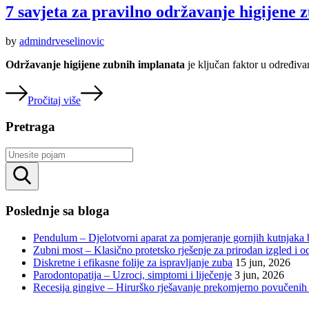
7 savjeta za pravilno održavanje higijene 
by
admindrveselinovic
Održavanje higijene zubnih implanata
je ključan faktor u određiva
Pročitaj više
Pretraga
Rezultati
pretrage
Poslednje sa bloga
Pendulum – Djelotvorni aparat za pomjeranje gornjih kutnjaka 
Zubni most – Klasično protetsko rješenje za prirodan izgled i o
Diskretne i efikasne folije za ispravljanje zuba
15 jun, 2026
Parodontopatija – Uzroci, simptomi i liječenje
3 jun, 2026
Recesija gingive – Hirurško rješavanje prekomjerno povučenih