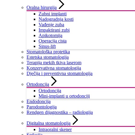
Oralna hirurgija
Zubni implanti
Nadogradnja kosti
Vađenje zuba
Impaktirani zubi
Apikotomija
Operacija cista
Sinus-lift
Stomatološka protetika
Estetska stomatologija
Terapija mekih tkiva laserom
Konzervativna stomatologija
Dječija i preventivna stomatologija
Ortodoncija
Ortodoncija
Mini-implanti u ortodonciji
Endodoncija
Parodontologija
Rendgen dijagnostika – radiologija
Digitalna stomatologija
Intraoralni skener
Sedacija