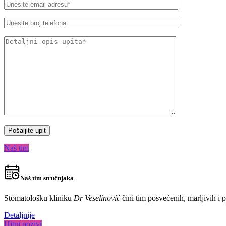
Naš tim
Naš tim stručnjaka
Stomatološku kliniku
Dr Veselinović
čini tim posvećenih, marljivih i 
Detaljnije
Hitni pozivi