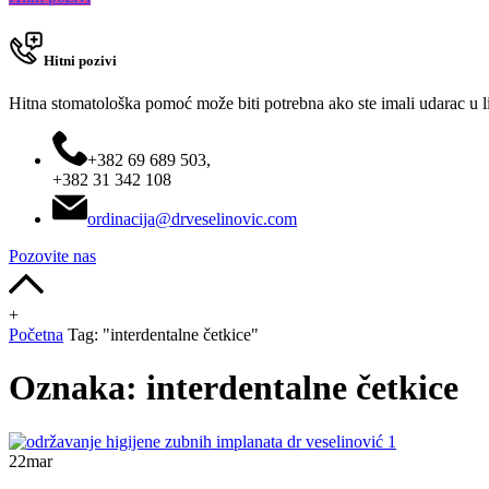
Hitni pozivi
Hitna stomatološka pomoć može biti potrebna ako ste imali udarac u lice
+382 69 689 503,
+382 31 342 108
ordinacija@drveselinovic.com
Pozovite nas
+
Početna
Tag: "interdentalne četkice"
Oznaka:
interdentalne četkice
22
mar