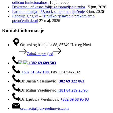
odličnu funkcionalnost
15 jul, 2026
Diskretne i efikasne folije za ispravljanje zuba
15 jun, 2026
Parodontopatija – Uzroci, simptomi i liječenje
3 jun, 2026
Recesija gingive – Hirurško rješavanje prekomjerno
povučenih desni
27 maj, 2026
Kontakt informacije
Orjenskog bataljona 88, 85340 Herceg Novi
Zakažite pregled
+382 69 689 503
+382 31 342 108
,
Fax: 031/342-132
Dr Jasna Veselinović
+382 69 322 863
Dr Milan Veselinović
+381 64 239 25 96
Dr Ljubica Veselinović
+382 69 68 95 03
ordinacija@drveselinovic.com