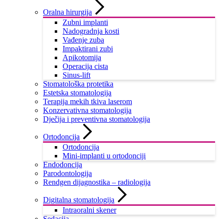
Oralna hirurgija
Zubni implanti
Nadogradnja kosti
Vađenje zuba
Impaktirani zubi
Apikotomija
Operacija cista
Sinus-lift
Stomatološka protetika
Estetska stomatologija
Terapija mekih tkiva laserom
Konzervativna stomatologija
Dječija i preventivna stomatologija
Ortodoncija
Ortodoncija
Mini-implanti u ortodonciji
Endodoncija
Parodontologija
Rendgen dijagnostika – radiologija
Digitalna stomatologija
Intraoralni skener
Sedacija