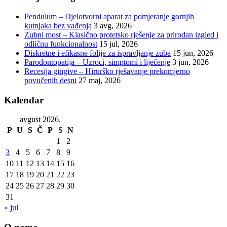
Pendulum – Djelotvorni aparat za pomjeranje gornjih
kutnjaka bez vađenja
3 avg, 2026
Zubni most – Klasično protetsko rješenje za prirodan izgled i
odličnu funkcionalnost
15 jul, 2026
Diskretne i efikasne folije za ispravljanje zuba
15 jun, 2026
Parodontopatija – Uzroci, simptomi i liječenje
3 jun, 2026
Recesija gingive – Hirurško rješavanje prekomjerno
povučenih desni
27 maj, 2026
Kalendar
avgust 2026.
P
U
S
Č
P
S
N
1
2
3
4
5
6
7
8
9
10
11
12
13
14
15
16
17
18
19
20
21
22
23
24
25
26
27
28
29
30
31
« jul