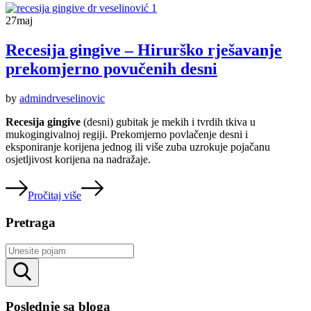
27
maj
Recesija gingive – Hirurško rješavanje
prekomjerno povučenih desni
by
admindrveselinovic
Recesija gingive
(desni) gubitak je mekih i tvrdih tkiva u
mukogingivalnoj regiji. Prekomjerno povlačenje desni i
eksponiranje korijena jednog ili više zuba uzrokuje pojačanu
osjetljivost korijena na nadražaje.
Pročitaj više
Pretraga
Rezultati
pretrage
Poslednje sa bloga