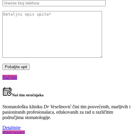
Naš tim
Naš tim stručnjaka
Stomatološku kliniku
Dr Veselinović
čini tim posvećenih, marljivih i
pasioniranih profesionalaca, edukovanih za rad u različitim
područjima stomatologije.
Detaljnije
Hitni pozivi