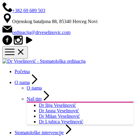
+382 69 689 503
Orjenskog bataljona 88, 85340 Herceg Novi
ordinacija@drveselinovic.com
Početna
O nama
O nama
Naš tim
Dr Ilija Veselinović
Dr Jasna Veselinović
Dr Milan Veselinović
Dr Ljubica Veselinović
Stomatološke intervencije