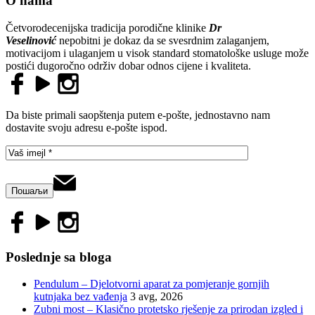
O nama
Četvorodecenijska tradicija porodične klinike
Dr
Veselinović
nepobitni je dokaz da se svesrdnim zalaganjem,
motivacijom i ulaganjem u visok standard stomatološke usluge može
postići dugoročno održiv dobar odnos cijene i kvaliteta.
Da biste primali saopštenja putem e-pošte, jednostavno nam
dostavite svoju adresu e-pošte ispod.
Poslednje sa bloga
Pendulum – Djelotvorni aparat za pomjeranje gornjih
kutnjaka bez vađenja
3 avg, 2026
Zubni most – Klasično protetsko rješenje za prirodan izgled i