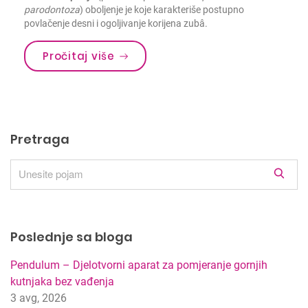
parodontoza
) oboljenje je koje karakteriše postupno
povlačenje desni i ogoljivanje korijena zubâ.
Pročitaj više
Pretraga
R
e
z
u
Poslednje sa bloga
l
t
Pendulum – Djelotvorni aparat za pomjeranje gornjih
a
kutnjaka bez vađenja
t
3 avg, 2026
i