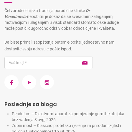
Četvorodecenijska tradicija porodične klinike
Dr
Veselinović
nepobitni je dokaz da se svesrdnim zalaganjem,
motivacijom i ulaganjem u visok standard stomatološke usluge
može postići dugoročno održiv dobar odnos cijene i kvaliteta.
Da biste primali saopštenja putem e-pošte, jednostavno nam
dostavite svoju adresu e-pošte ispod.
Poslednje sa bloga
Pendulum – Djelotvorni aparat za pomjeranje gornjih kutnjaka
bez vađenja
3 avg, 2026
Zubni most – Klasično protetsko rješenje za prirodan izgled i
odličnu funkcionalnost
15 jul, 2026