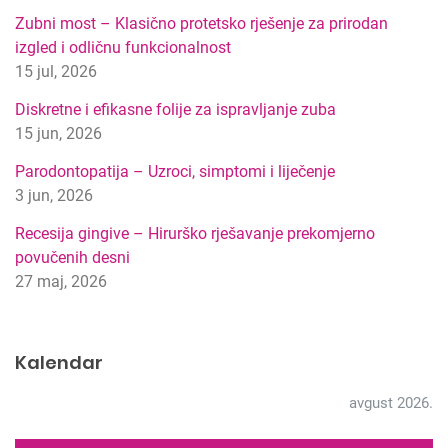
p
Zubni most – Klasično protetsko rješenje za prirodan
r
izgled i odličnu funkcionalnost
e
15 jul, 2026
t
r
Diskretne i efikasne folije za ispravljanje zuba
a
15 jun, 2026
g
Parodontopatija – Uzroci, simptomi i liječenje
e
3 jun, 2026
Recesija gingive – Hirurško rješavanje prekomjerno
povučenih desni
27 maj, 2026
Kalendar
avgust 2026.