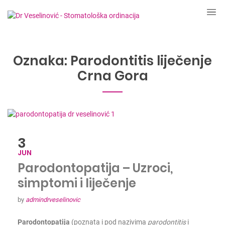
Oznaka:
Parodontitis liječenje
Crna Gora
3
JUN
Parodontopatija – Uzroci,
simptomi i liječenje
by
admindrveselinovic
Parodontopatija
(poznata i pod nazivima
parodontitis
i