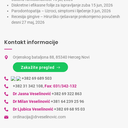
Diskretne i efikasne folije za ispravljanje zuba
15 jun, 2026
Parodontopatija – Uzroci, simptomi i liječenje
3 jun, 2026
Recesija gingive – Hirurško rješavanje prekomjerno povučenih
desni
27 maj, 2026
Kontakt informacije
Orjenskog bataljona 88, 85340 Herceg Novi
Zakažite pregled
+382 69 689 503
+382 31 342 108
,
Fax: 031/342-132
Dr Jasna Veselinović
+382 69 322 863
Dr Milan Veselinović
+381 64 239 25 96
Dr Ljubica Veselinović
+382 69 68 95 03
ordinacija@drveselinovic.com