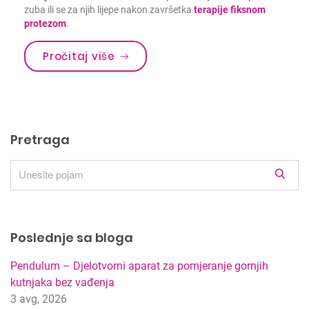
zuba ili se za njih lijepe nakon završetka
terapije fiksnom
protezom
.
Pročitaj više
Pretraga
R
e
z
u
Poslednje sa bloga
l
t
Pendulum – Djelotvorni aparat za pomjeranje gornjih
a
kutnjaka bez vađenja
t
3 avg, 2026
i