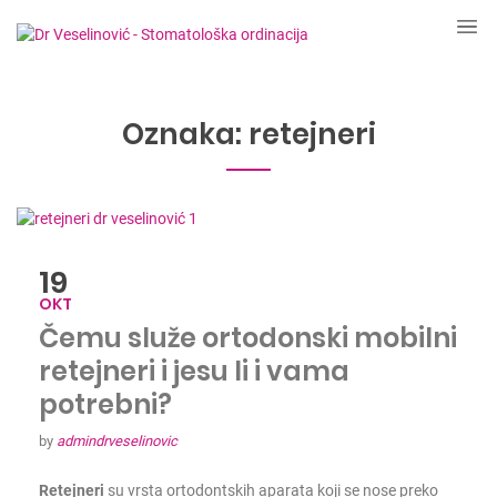
Oznaka:
retejneri
19
OKT
Čemu služe ortodonski mobilni
retejneri i jesu li i vama
potrebni?
by
admindrveselinovic
Retejneri
su vrsta ortodontskih aparata koji se nose preko