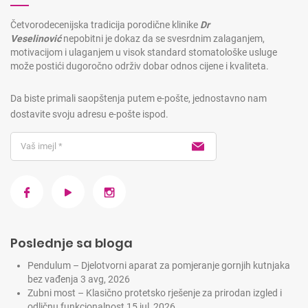
Četvorodecenijska tradicija porodične klinike
Dr
Veselinović
nepobitni je dokaz da se svesrdnim zalaganjem,
motivacijom i ulaganjem u visok standard stomatološke usluge
može postići dugoročno održiv dobar odnos cijene i kvaliteta.
Da biste primali saopštenja putem e-pošte, jednostavno nam
dostavite svoju adresu e-pošte ispod.
Poslednje sa bloga
Pendulum – Djelotvorni aparat za pomjeranje gornjih kutnjaka
bez vađenja
3 avg, 2026
Zubni most – Klasično protetsko rješenje za prirodan izgled i
odličnu funkcionalnost
15 jul, 2026