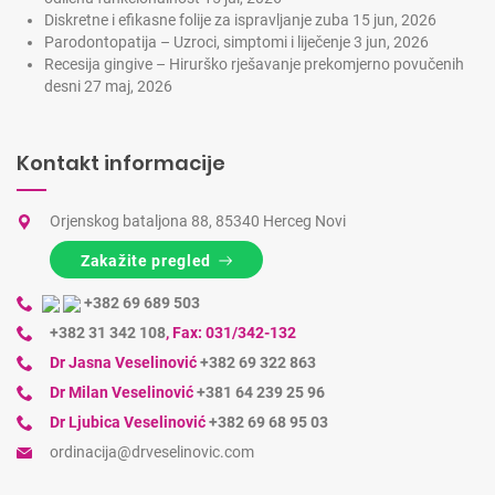
Diskretne i efikasne folije za ispravljanje zuba
15 jun, 2026
Parodontopatija – Uzroci, simptomi i liječenje
3 jun, 2026
Recesija gingive – Hirurško rješavanje prekomjerno povučenih
desni
27 maj, 2026
Kontakt informacije
Orjenskog bataljona 88, 85340 Herceg Novi
Zakažite pregled
+382 69 689 503
+382 31 342 108
,
Fax: 031/342-132
Dr Jasna Veselinović
+382 69 322 863
Dr Milan Veselinović
+381 64 239 25 96
Dr Ljubica Veselinović
+382 69 68 95 03
ordinacija@drveselinovic.com