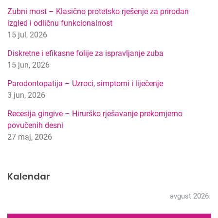
p
Zubni most – Klasično protetsko rješenje za prirodan
r
izgled i odličnu funkcionalnost
e
15 jul, 2026
t
r
Diskretne i efikasne folije za ispravljanje zuba
a
15 jun, 2026
g
Parodontopatija – Uzroci, simptomi i liječenje
e
3 jun, 2026
Recesija gingive – Hirurško rješavanje prekomjerno
povučenih desni
27 maj, 2026
Kalendar
avgust 2026.