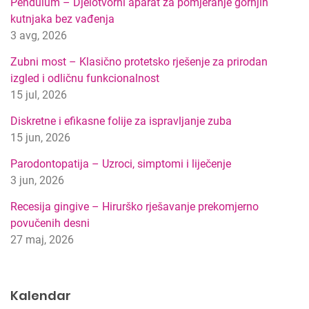
Pendulum – Djelotvorni aparat za pomjeranje gornjih
a
kutnjaka bez vađenja
t
3 avg, 2026
i
p
Zubni most – Klasično protetsko rješenje za prirodan
r
izgled i odličnu funkcionalnost
e
15 jul, 2026
t
r
Diskretne i efikasne folije za ispravljanje zuba
a
15 jun, 2026
g
Parodontopatija – Uzroci, simptomi i liječenje
e
3 jun, 2026
Recesija gingive – Hirurško rješavanje prekomjerno
povučenih desni
27 maj, 2026
Kalendar