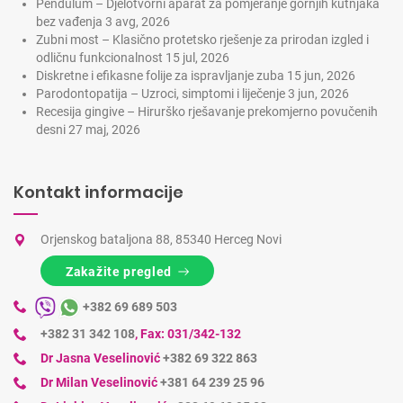
Pendulum – Djelotvorni aparat za pomjeranje gornjih kutnjaka
bez vađenja
3 avg, 2026
Zubni most – Klasično protetsko rješenje za prirodan izgled i
odličnu funkcionalnost
15 jul, 2026
Diskretne i efikasne folije za ispravljanje zuba
15 jun, 2026
Parodontopatija – Uzroci, simptomi i liječenje
3 jun, 2026
Recesija gingive – Hirurško rješavanje prekomjerno povučenih
desni
27 maj, 2026
Kontakt informacije
Orjenskog bataljona 88, 85340 Herceg Novi
Zakažite pregled
+382 69 689 503
+382 31 342 108
,
Fax: 031/342-132
Dr Jasna Veselinović
+382 69 322 863
Dr Milan Veselinović
+381 64 239 25 96