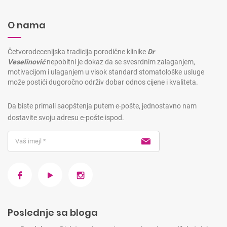
O nama
Četvorodecenijska tradicija porodične klinike
Dr
Veselinović
nepobitni je dokaz da se svesrdnim zalaganjem,
motivacijom i ulaganjem u visok standard stomatološke usluge
može postići dugoročno održiv dobar odnos cijene i kvaliteta.
Da biste primali saopštenja putem e-pošte, jednostavno nam
dostavite svoju adresu e-pošte ispod.
Poslednje sa bloga