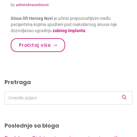
by
admindrveselinovic
Sinus lift Herceg Novi
je učinio prepoznatljivim među
pacijentima kojima spušteni pod maksilarnog sinusa nije
dozvoljavao ugradnju
zubnog implanta
.
Pročitaj više
Pretraga
R
e
z
u
Poslednje sa bloga
l
t