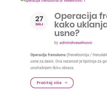
Operacija fr
27
kako uklanja
MAJ
usne?
by
admindrveselinovic
Operacija frenuluma
(frenektomija / frenulek
usne za desni. Ova vezanost je tipičnija za gorn
unutrašnjem tkivu obraza.
Pročitaj više