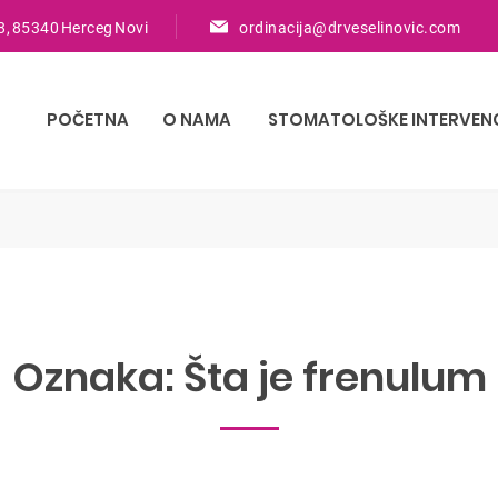
8, 85340 Herceg Novi
ordinacija@drveselinovic.com
POČETNA
O NAMA
STOMATOLOŠKE INTERVEN
Oznaka:
Šta je frenulum