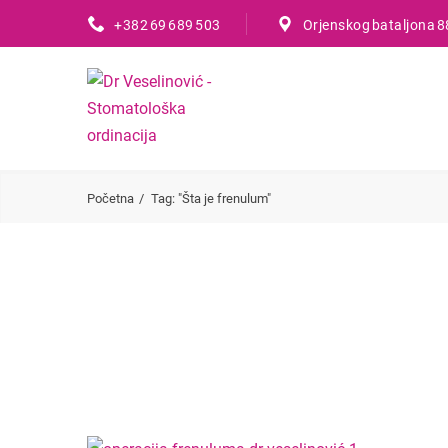
+382 69 689 503
Orjenskog bataljona 8
Početna
Tag: "Šta je frenulum"