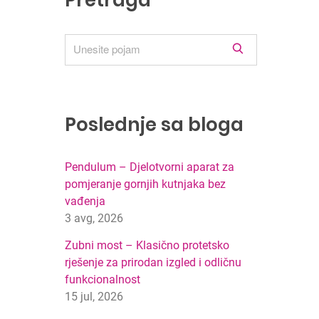
Pretraga
R
e
z
u
l
Poslednje sa bloga
t
a
t
Pendulum – Djelotvorni aparat za
i
pomjeranje gornjih kutnjaka bez
p
vađenja
r
3 avg, 2026
e
Zubni most – Klasično protetsko
t
r
rješenje za prirodan izgled i odličnu
a
funkcionalnost
g
15 jul, 2026
e