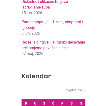
Diskretne i efikasne folije za
ispravljanje zuba
15 jun, 2026
Parodontopatija – Uzroci, simptomi i
liječenje
3 jun, 2026
Recesija gingive – Hirurško rješavanje
prekomjerno povučenih desni
27 maj, 2026
Kalendar
avgust 2026.
P
U
S
Č
P
S
N