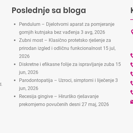
Poslednje sa bloga
Pendulum – Djelotvorni aparat za pomjeranje
gornjih kutnjaka bez vađenja
3 avg, 2026
Zubni most – Klasično protetsko rješenje za
prirodan izgled i odličnu funkcionalnost
15 jul,
2026
Diskretne i efikasne folije za ispravljanje zuba
15
jun, 2026
Parodontopatija – Uzroci, simptomi i liječenje
3
d.
jun, 2026
Recesija gingive – Hirurško rješavanje
prekomjerno povučenih desni
27 maj, 2026