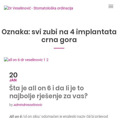
Oznaka:
svi zubi na 4 implantata
crna gora
20
JAN
Šta je all on 6 i da li je to
najbolje rješenje za vas?
by
admindrveselinovic
All on 6
/ol on siks/ odomaćen je engleski naziv čiji bi prijevod