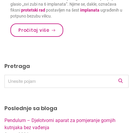
glasio „svi zubi na 6 implanata“. Njime se, dakle, označava
fiksni
protetski rad
postavljen na šest
implanata
ugrađenih u
potpuno bezubu vilicu.
Pročitaj više
Pretraga
R
e
z
u
Poslednje sa bloga
l
t
Pendulum – Djelotvorni aparat za pomjeranje gornjih
a
kutnjaka bez vađenja
t