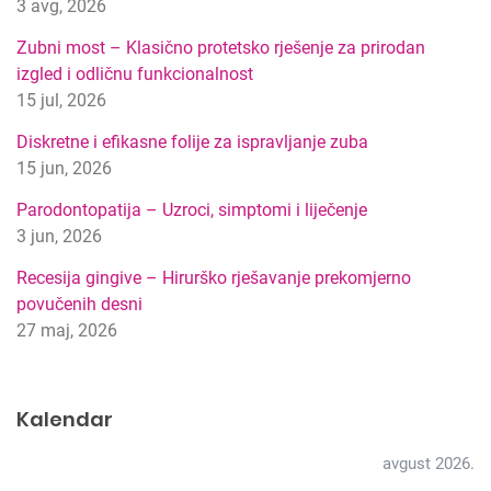
3 avg, 2026
i
p
Zubni most – Klasično protetsko rješenje za prirodan
r
izgled i odličnu funkcionalnost
e
15 jul, 2026
t
r
Diskretne i efikasne folije za ispravljanje zuba
a
15 jun, 2026
g
Parodontopatija – Uzroci, simptomi i liječenje
e
3 jun, 2026
Recesija gingive – Hirurško rješavanje prekomjerno
povučenih desni
27 maj, 2026
Kalendar
avgust 2026.