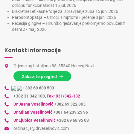
odličnu funkcionalnost
15 jul, 2026
Diskretne i efikasne folije za ispravljanje zuba
15 jun, 2026
Parodontopatija – Uzroci, simptomi i liječenje
3 jun, 2026
Recesija gingive – Hirurško rješavanje prekomjerno povučenih
desni
27 maj, 2026
Kontakt informacije
Orjenskog bataljona 88, 85340 Herceg Novi
Zakažite pregled
+382 69 689 503
+382 31 342 108
,
Fax: 031/342-132
Dr Jasna Veselinović
+382 69 322 863
Dr Milan Veselinović
+381 64 239 25 96
Dr Ljubica Veselinović
+382 69 68 95 03
ordinacija@drveselinovic.com