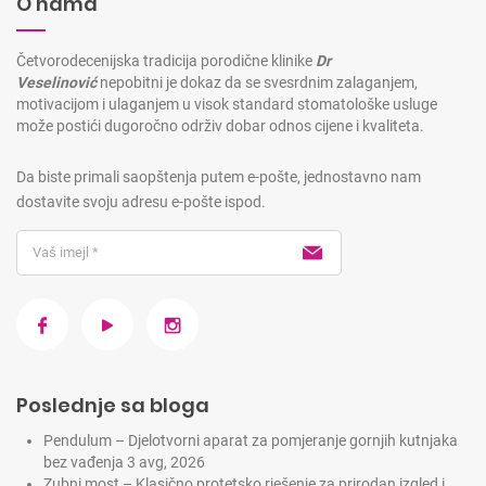
O nama
Četvorodecenijska tradicija porodične klinike
Dr
Veselinović
nepobitni je dokaz da se svesrdnim zalaganjem,
motivacijom i ulaganjem u visok standard stomatološke usluge
može postići dugoročno održiv dobar odnos cijene i kvaliteta.
Da biste primali saopštenja putem e-pošte, jednostavno nam
dostavite svoju adresu e-pošte ispod.
Poslednje sa bloga
Pendulum – Djelotvorni aparat za pomjeranje gornjih kutnjaka
bez vađenja
3 avg, 2026
Zubni most – Klasično protetsko rješenje za prirodan izgled i