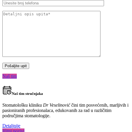
Naš tim
Naš tim stručnjaka
Stomatološku kliniku
Dr Veselinović
čini tim posvećenih, marljivih i
pasioniranih profesionalaca, edukovanih za rad u različitim
područjima stomatologije.
Detaljnije
Hitni pozivi