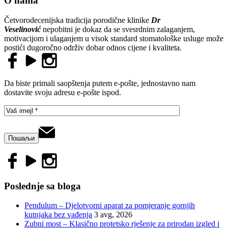
O nama
Četvorodecenijska tradicija porodične klinike
Dr
Veselinović
nepobitni je dokaz da se svesrdnim zalaganjem,
motivacijom i ulaganjem u visok standard stomatološke usluge može
postići dugoročno održiv dobar odnos cijene i kvaliteta.
Da biste primali saopštenja putem e-pošte, jednostavno nam
dostavite svoju adresu e-pošte ispod.
Poslednje sa bloga
Pendulum – Djelotvorni aparat za pomjeranje gornjih
kutnjaka bez vađenja
3 avg, 2026
Zubni most – Klasično protetsko rješenje za prirodan izgled i