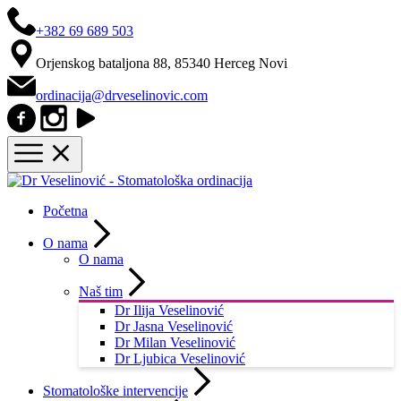
+382 69 689 503
Orjenskog bataljona 88, 85340 Herceg Novi
ordinacija@drveselinovic.com
Početna
O nama
O nama
Naš tim
Dr Ilija Veselinović
Dr Jasna Veselinović
Dr Milan Veselinović
Dr Ljubica Veselinović
Stomatološke intervencije