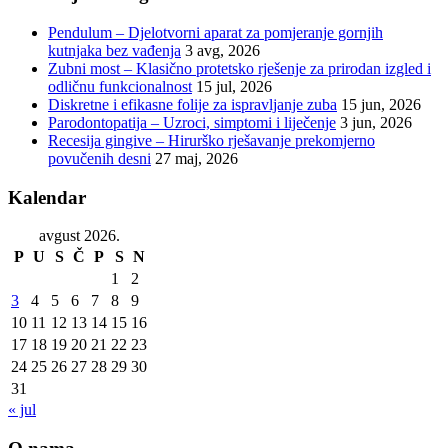
Pendulum – Djelotvorni aparat za pomjeranje gornjih
kutnjaka bez vađenja
3 avg, 2026
Zubni most – Klasično protetsko rješenje za prirodan izgled i
odličnu funkcionalnost
15 jul, 2026
Diskretne i efikasne folije za ispravljanje zuba
15 jun, 2026
Parodontopatija – Uzroci, simptomi i liječenje
3 jun, 2026
Recesija gingive – Hirurško rješavanje prekomjerno
povučenih desni
27 maj, 2026
Kalendar
avgust 2026.
P
U
S
Č
P
S
N
1
2
3
4
5
6
7
8
9
10
11
12
13
14
15
16
17
18
19
20
21
22
23
24
25
26
27
28
29
30
31
« jul