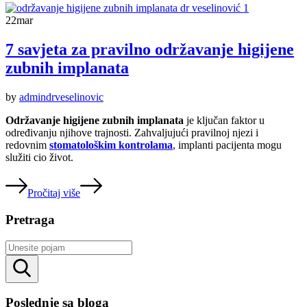
22
mar
7 savjeta za pravilno održavanje higijene
zubnih implanata
by
admindrveselinovic
Održavanje higijene zubnih implanata
je ključan faktor u
određivanju njihove trajnosti. Zahvaljujući pravilnoj njezi i
redovnim
stomatološkim kontrolama
, implanti pacijenta mogu
služiti cio život.
Pročitaj više
Pretraga
Rezultati
pretrage
Poslednje sa bloga