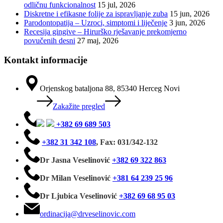
odličnu funkcionalnost
15 jul, 2026
Diskretne i efikasne folije za ispravljanje zuba
15 jun, 2026
Parodontopatija – Uzroci, simptomi i liječenje
3 jun, 2026
Recesija gingive – Hirurško rješavanje prekomjerno
povučenih desni
27 maj, 2026
Kontakt informacije
Orjenskog bataljona 88, 85340 Herceg Novi
Zakažite pregled
+382 69 689 503
+382 31 342 108
,
Fax: 031/342-132
Dr Jasna Veselinović
+382 69 322 863
Dr Milan Veselinović
+381 64 239 25 96
Dr Ljubica Veselinović
+382 69 68 95 03
ordinacija@drveselinovic.com