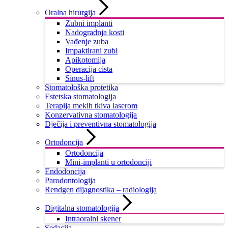
Oralna hirurgija
Zubni implanti
Nadogradnja kosti
Vađenje zuba
Impaktirani zubi
Apikotomija
Operacija cista
Sinus-lift
Stomatološka protetika
Estetska stomatologija
Terapija mekih tkiva laserom
Konzervativna stomatologija
Dječija i preventivna stomatologija
Ortodoncija
Ortodoncija
Mini-implanti u ortodonciji
Endodoncija
Parodontologija
Rendgen dijagnostika – radiologija
Digitalna stomatologija
Intraoralni skener
Sedacija