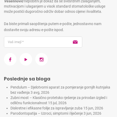
Veselinović
nepobitni je dokaz da se svesrdnim zalaganjem,
motivacijom i ulaganjem u visok standard stomatološke usluge
može postići dugoročno održiv dobar odnos cijene i kvaliteta.
Da biste primali saopštenja putem e-pošte, jednostavno nam
dostavite svoju adresu e-pošte ispod.
Poslednje sa bloga
Pendulum – Djelotvorni aparat za pomjeranje gornjih kutnjaka
bez vađenja
3 avg, 2026
Zubni most – Klasično protetsko rješenje za prirodan izgled i
odličnu funkcionalnost
15 jul, 2026
Diskretne i efikasne folije za ispravljanje zuba
15 jun, 2026
Parodontopatija – Uzroci, simptomi i liječenje
3 jun, 2026