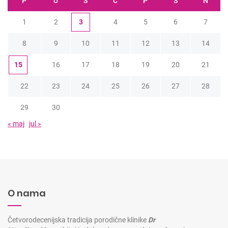
P
U
S
Č
P
S
N
1
2
3
4
5
6
7
8
9
10
11
12
13
14
15
16
17
18
19
20
21
22
23
24
25
26
27
28
29
30
« maj
jul »
O nama
Četvorodecenijska tradicija porodične klinike
Dr