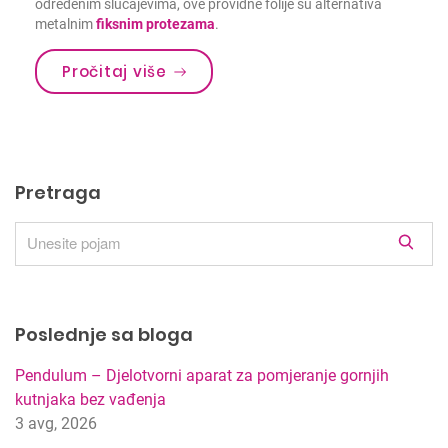
određenim slučajevima, ove providne folije su alternativa
metalnim
fiksnim protezama
.
Pročitaj više
Pretraga
R
e
z
u
Poslednje sa bloga
l
t
Pendulum – Djelotvorni aparat za pomjeranje gornjih
a
kutnjaka bez vađenja
t
3 avg, 2026
i