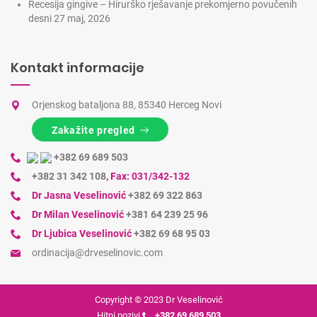
Recesija gingive – Hirurško rješavanje prekomjerno povučenih
desni
27 maj, 2026
Kontakt informacije
Orjenskog bataljona 88, 85340 Herceg Novi
Zakažite pregled
+382 69 689 503
+382 31 342 108
,
Fax: 031/342-132
Dr Jasna Veselinović
+382 69 322 863
Dr Milan Veselinović
+381 64 239 25 96
Dr Ljubica Veselinović
+382 69 68 95 03
ordinacija@drveselinovic.com
Copyright © 2023
Dr Veselinović
Hitni pozivi
+382 69 689 503