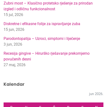
p
Zubni most – Klasično protetsko rješenje za prirodan
r
izgled i odličnu funkcionalnost
e
15 jul, 2026
t
r
Diskretne i efikasne folije za ispravljanje zuba
a
15 jun, 2026
g
Parodontopatija – Uzroci, simptomi i liječenje
e
3 jun, 2026
Recesija gingive – Hirurško rješavanje prekomjerno
povučenih desni
27 maj, 2026
Kalendar
jun 2026.