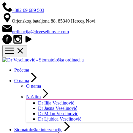
+382 69 689 503
Orjenskog bataljona 88, 85340 Herceg Novi
ordinacija@drveselinovic.com
Početna
O nama
O nama
Naš tim
Dr Ilija Veselinović
Dr Jasna Veselinović
Dr Milan Veselinović
Dr Ljubica Veselinović
Stomatološke intervencije