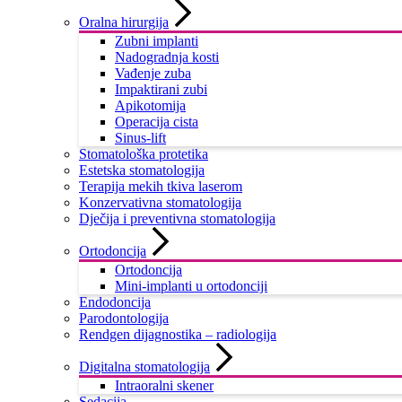
Oralna hirurgija
Zubni implanti
Nadogradnja kosti
Vađenje zuba
Impaktirani zubi
Apikotomija
Operacija cista
Sinus-lift
Stomatološka protetika
Estetska stomatologija
Terapija mekih tkiva laserom
Konzervativna stomatologija
Dječija i preventivna stomatologija
Ortodoncija
Ortodoncija
Mini-implanti u ortodonciji
Endodoncija
Parodontologija
Rendgen dijagnostika – radiologija
Digitalna stomatologija
Intraoralni skener
Sedacija