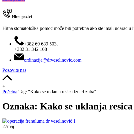
Hitni pozivi
Hitna stomatološka pomoć može biti potrebna ako ste imali udarac u lice
+382 69 689 503,
+382 31 342 108
ordinacija@drveselinovic.com
Pozovite nas
+
Početna
Tag: "Kako se uklanja resica iznad zuba"
Oznaka:
Kako se uklanja resica
27
maj