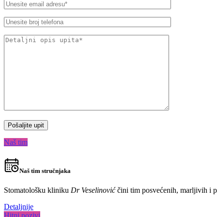
Naš tim
Naš tim stručnjaka
Stomatološku kliniku
Dr Veselinović
čini tim posvećenih, marljivih i 
Detaljnije
Hitni pozivi