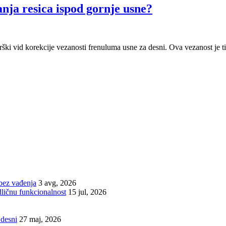
nja resica ispod gornje usne?
rški vid korekcije vezanosti frenuluma usne za desni. Ova vezanost je tipi
bez vađenja
3 avg, 2026
dličnu funkcionalnost
15 jul, 2026
 desni
27 maj, 2026