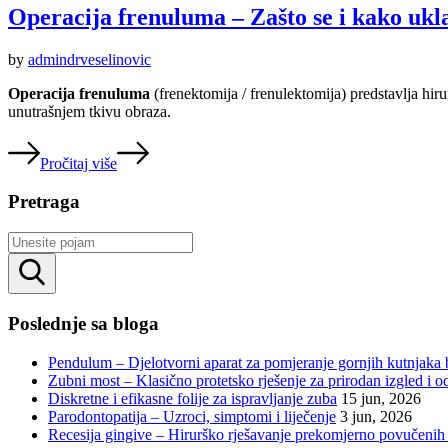
Operacija frenuluma – Zašto se i kako ukla
by
admindrveselinovic
Operacija frenuluma
(frenektomija / frenulektomija) predstavlja hiru
unutrašnjem tkivu obraza.
Pročitaj više
Pretraga
Rezultati
pretrage
Poslednje sa bloga
Pendulum – Djelotvorni aparat za pomjeranje gornjih kutnjaka 
Zubni most – Klasično protetsko rješenje za prirodan izgled i o
Diskretne i efikasne folije za ispravljanje zuba
15 jun, 2026
Parodontopatija – Uzroci, simptomi i liječenje
3 jun, 2026
Recesija gingive – Hirurško rješavanje prekomjerno povučenih