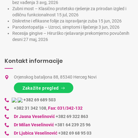
bez vađenja
3 avg, 2026
Zubni most – Klasično protetsko rješenje za prirodan izgled i
odličnu funkcionalnost
15 jul, 2026
Diskretne i efikasne folije za ispravljanje zuba
15 jun, 2026
Parodontopatija – Uzroci, simptomi i liječenje
3 jun, 2026
Recesija gingive – Hirurško rješavanje prekomjerno povučenih
desni
27 maj, 2026
Kontakt informacije
Orjenskog bataljona 88, 85340 Herceg Novi
Zakažite pregled
+382 69 689 503
+382 31 342 108
,
Fax: 031/342-132
Dr Jasna Veselinović
+382 69 322 863
Dr Milan Veselinović
+381 64 239 25 96
Dr Ljubica Veselinović
+382 69 68 95 03