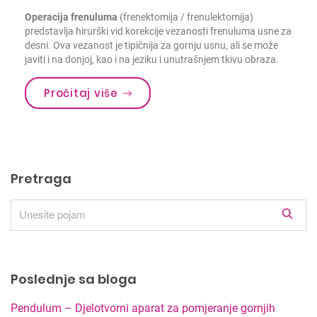
Operacija frenuluma
(frenektomija / frenulektomija)
predstavlja hirurški vid korekcije vezanosti frenuluma usne za
desni. Ova vezanost je tipičnija za gornju usnu, ali se može
javiti i na donjoj, kao i na jeziku i unutrašnjem tkivu obraza.
Pročitaj više
Pretraga
R
e
z
u
Poslednje sa bloga
l
t
Pendulum – Djelotvorni aparat za pomjeranje gornjih
a