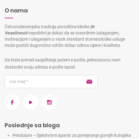
O nama
Četvorodecenijska tradicija porodične klinike
Dr
Veselinović
nepobitni je dokaz da se svesrdnim zalaganjem,
motivacijom i ulaganjem u visok standard stomatološke usluge
može postići dugoročno održiv dobar odnos cijene i kvaliteta.
Da biste primali saopštenja putem e-pošte, jednostavno nam
dostavite svoju adresu e-pošte ispod.
Poslednje sa bloga
Pendulum – Djelotvorni aparat za pomjeranje gornjih kutnjaka