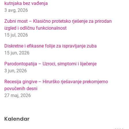
kutnjaka bez vađenja
t
3 avg, 2026
i
p
Zubni most – Klasično protetsko rješenje za prirodan
r
izgled i odličnu funkcionalnost
e
15 jul, 2026
t
r
Diskretne i efikasne folije za ispravljanje zuba
a
15 jun, 2026
g
Parodontopatija – Uzroci, simptomi i liječenje
e
3 jun, 2026
Recesija gingive – Hirurško rješavanje prekomjerno
povučenih desni
27 maj, 2026
Kalendar